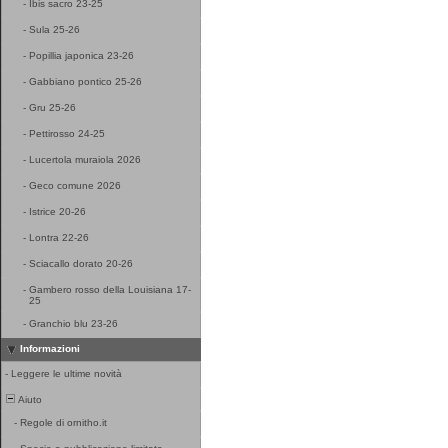
-
Ibis sacro 23-25
-
Sula 25-26
-
Popillia japonica 23-26
-
Gabbiano pontico 25-26
-
Gru 25-26
-
Pettirosso 24-25
-
Lucertola muraiola 2026
-
Geco comune 2026
-
Istrice 20-26
-
Lontra 22-26
-
Sciacallo dorato 20-26
-
Gambero rosso della Louisiana 17-
25
-
Granchio blu 23-26
Informazioni
-
Leggere le ultime novità
Aiuto
-
Regole di ornitho.it