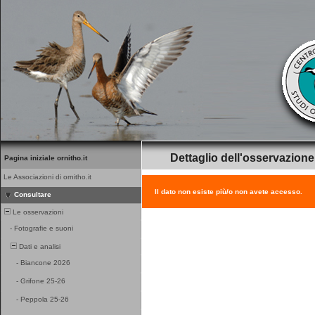
Dettaglio dell'osservazione
Pagina iniziale ornitho.it
Le Associazioni di ornitho.it
Il dato non esiste più/o non avete accesso.
Consultare
Le osservazioni
-
Fotografie e suoni
Dati e analisi
-
Biancone 2026
-
Grifone 25-26
-
Peppola 25-26