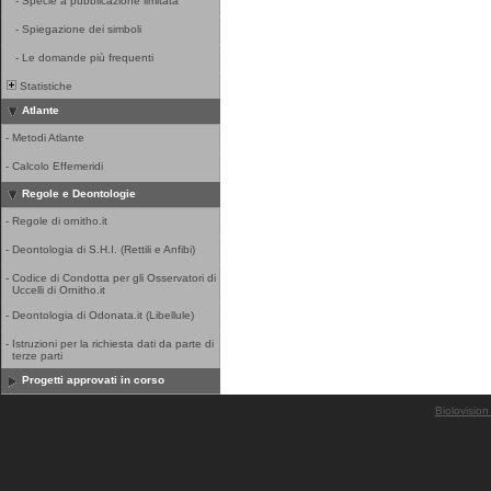
-
Specie a pubblicazione limitata
-
Spiegazione dei simboli
-
Le domande più frequenti
Statistiche
Atlante
-
Metodi Atlante
-
Calcolo Effemeridi
Regole e Deontologie
-
Regole di ornitho.it
-
Deontologia di S.H.I. (Rettili e Anfibi)
-
Codice di Condotta per gli Osservatori di
Uccelli di Ornitho.it
-
Deontologia di Odonata.it (Libellule)
-
Istruzioni per la richiesta dati da parte di
terze parti
Progetti approvati in corso
Biolovision