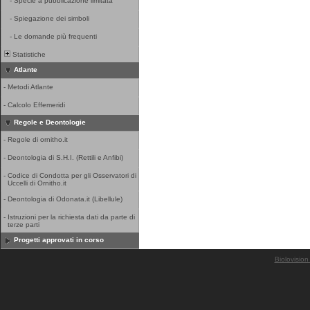
-
Specie a pubblicazione limitata
-
Spiegazione dei simboli
-
Le domande più frequenti
Statistiche
Atlante
-
Metodi Atlante
-
Calcolo Effemeridi
Regole e Deontologie
-
Regole di ornitho.it
-
Deontologia di S.H.I. (Rettili e Anfibi)
-
Codice di Condotta per gli Osservatori di
Uccelli di Ornitho.it
-
Deontologia di Odonata.it (Libellule)
-
Istruzioni per la richiesta dati da parte di
terze parti
Progetti approvati in corso
Biolovision