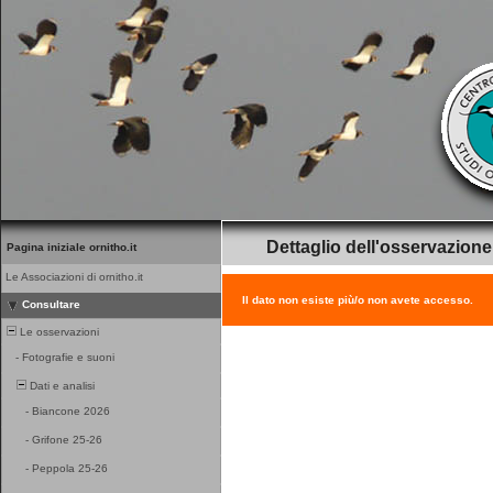
Dettaglio dell'osservazione
Pagina iniziale ornitho.it
Le Associazioni di ornitho.it
Il dato non esiste più/o non avete accesso.
Consultare
Le osservazioni
-
Fotografie e suoni
Dati e analisi
-
Biancone 2026
-
Grifone 25-26
-
Peppola 25-26