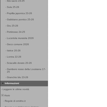
-
Ibis sacro 23-25
-
Sula 25-26
-
Popillia japonica 23-26
-
Gabbiano pontico 25-26
-
Gru 25-26
-
Pettirosso 24-25
-
Lucertola muraiola 2026
-
Geco comune 2026
-
Istrice 20-26
-
Lontra 22-26
-
Sciacallo dorato 20-26
-
Gambero rosso della Louisiana 17-
25
-
Granchio blu 23-26
Informazioni
-
Leggere le ultime novità
Aiuto
-
Regole di ornitho.it