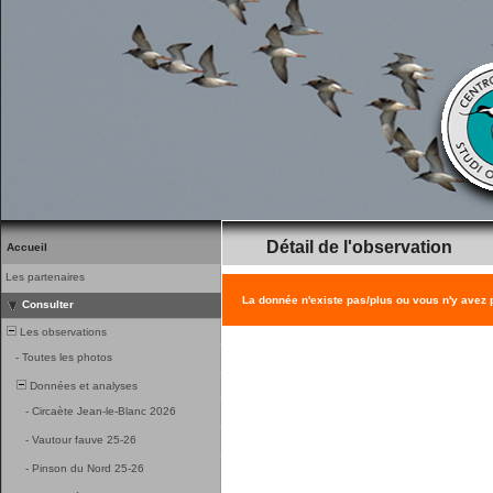
Détail de l'observation
Accueil
Les partenaires
La donnée n'existe pas/plus ou vous n'y avez
Consulter
Les observations
-
Toutes les photos
Données et analyses
-
Circaète Jean-le-Blanc 2026
-
Vautour fauve 25-26
-
Pinson du Nord 25-26