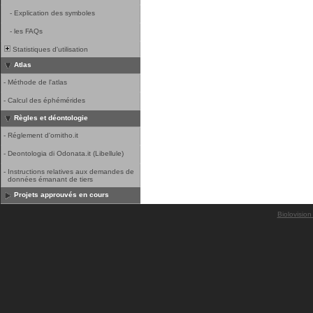
-
Explication des symboles
-
les FAQs
Statistiques d'utilisation
Atlas
-
Méthode de l'atlas
-
Calcul des éphémérides
Règles et déontologie
-
Réglement d'ornitho.it
-
Deontologia di Odonata.it (Libellule)
-
Instructions relatives aux demandes de
données émanant de tiers
Projets approuvés en cours
Biolovision