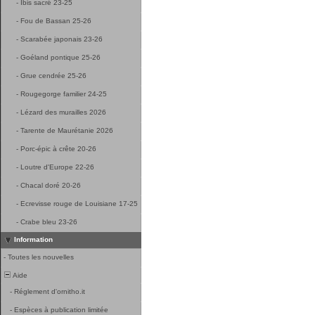
-
Ibis sacré 23-25
-
Fou de Bassan 25-26
-
Scarabée japonais 23-26
-
Goéland pontique 25-26
-
Grue cendrée 25-26
-
Rougegorge familier 24-25
-
Lézard des murailles 2026
-
Tarente de Maurétanie 2026
-
Porc-épic à crête 20-26
-
Loutre d'Europe 22-26
-
Chacal doré 20-26
-
Ecrevisse rouge de Louisiane 17-25
-
Crabe bleu 23-26
Information
-
Toutes les nouvelles
Aide
-
Réglement d'ornitho.it
-
Espèces à publication limitée