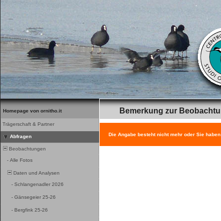
Bemerkung zur Beobacht
Homepage von ornitho.it
Trägerschaft & Partner
Die Angabe besteht nicht mehr oder Sie haben
Abfragen
Beobachtungen
-
Alle Fotos
Daten und Analysen
-
Schlangenadler 2026
-
Gänsegeier 25-26
-
Bergfink 25-26