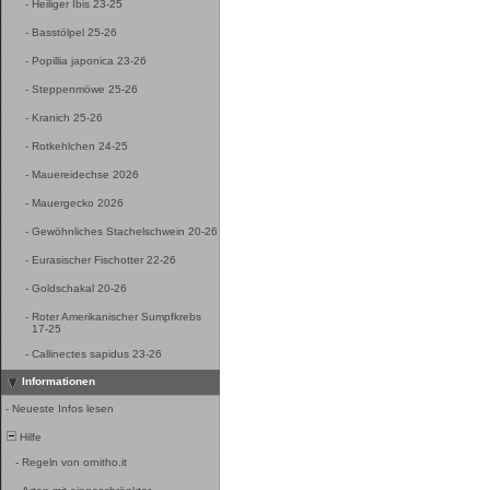
-
Heiliger Ibis 23-25
-
Basstölpel 25-26
-
Popillia japonica 23-26
-
Steppenmöwe 25-26
-
Kranich 25-26
-
Rotkehlchen 24-25
-
Mauereidechse 2026
-
Mauergecko 2026
-
Gewöhnliches Stachelschwein 20-26
-
Eurasischer Fischotter 22-26
-
Goldschakal 20-26
-
Roter Amerikanischer Sumpfkrebs
17-25
-
Callinectes sapidus 23-26
Informationen
-
Neueste Infos lesen
Hilfe
-
Regeln von ornitho.it