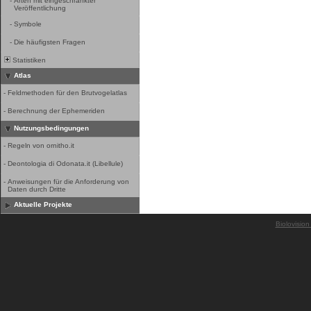
-
Arten mit eingeschränkter
Veröffentlichung
-
Symbole
-
Die häufigsten Fragen
Statistiken
Atlas
-
Feldmethoden für den Brutvogelatlas
-
Berechnung der Ephemeriden
Nutzungsbedingungen
-
Regeln von ornitho.it
-
Deontologia di Odonata.it (Libellule)
-
Anweisungen für die Anforderung von
Daten durch Dritte
Aktuelle Projekte
Biolovision