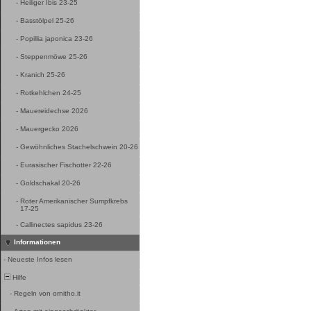
-
Heiliger Ibis 23-25
-
Basstölpel 25-26
-
Popillia japonica 23-26
-
Steppenmöwe 25-26
-
Kranich 25-26
-
Rotkehlchen 24-25
-
Mauereidechse 2026
-
Mauergecko 2026
-
Gewöhnliches Stachelschwein 20-26
-
Eurasischer Fischotter 22-26
-
Goldschakal 20-26
-
Roter Amerikanischer Sumpfkrebs
17-25
-
Callinectes sapidus 23-26
Informationen
-
Neueste Infos lesen
Hilfe
-
Regeln von ornitho.it