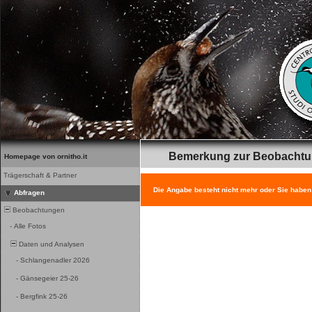
Bemerkung zur Beobacht
Homepage von ornitho.it
Trägerschaft & Partner
Die Angabe besteht nicht mehr oder Sie haben
Abfragen
Beobachtungen
-
Alle Fotos
Daten und Analysen
-
Schlangenadler 2026
-
Gänsegeier 25-26
-
Bergfink 25-26