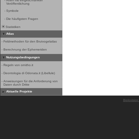
-
Arten mit eingeschränkter
Veröffentlichung
-
Symbole
-
Die häufigsten Fragen
Statistiken
Atlas
-
Feldmethoden für den Brutvogelatlas
-
Berechnung der Ephemeriden
Nutzungsbedingungen
-
Regeln von ornitho.it
-
Deontologia di Odonata.it (Libellule)
-
Anweisungen für die Anforderung von
Daten durch Dritte
Aktuelle Projekte
Biolovision