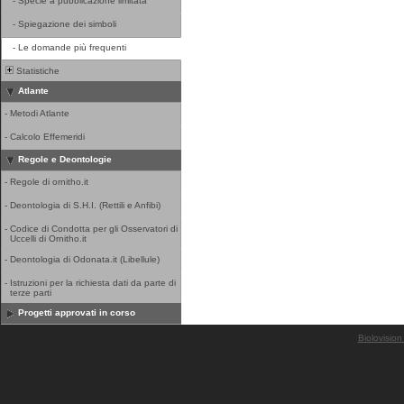
-
Specie a pubblicazione limitata
-
Spiegazione dei simboli
-
Le domande più frequenti
Statistiche
Atlante
-
Metodi Atlante
-
Calcolo Effemeridi
Regole e Deontologie
-
Regole di ornitho.it
-
Deontologia di S.H.I. (Rettili e Anfibi)
-
Codice di Condotta per gli Osservatori di
Uccelli di Ornitho.it
-
Deontologia di Odonata.it (Libellule)
-
Istruzioni per la richiesta dati da parte di
terze parti
Progetti approvati in corso
Biolovision