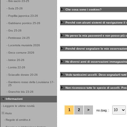
-
Ibis sacro 23-25
-
Sula 25-26
Che cosa sono i cookies?
-
Popillia japonica 23-26
Perché con alcuni sistemi di navigazione il 
-
Gabbiano pontico 25-26
-
Gru 25-26
Ho perso la mia password e non posso più c
-
Pettirosso 24-25
-
Lucertola muraiola 2026
Perché dovrei segnalare le mie osservazion
-
Geco comune 2026
-
Istrice 20-26
Ho diversi anni di osservazioni immagazzina
-
Lontra 22-26
Vedo tantissimi uccelli. Devo segnalarli tutti
-
Sciacallo dorato 20-26
-
Gambero rosso della Louisiana 17-
25
Non riconosco tutte le specie di uccelli. P
-
Granchio blu 23-26
Informazioni
-
Leggere le ultime novità
1
2
>
no./pag. :
Aiuto
-
Regole di ornitho.it