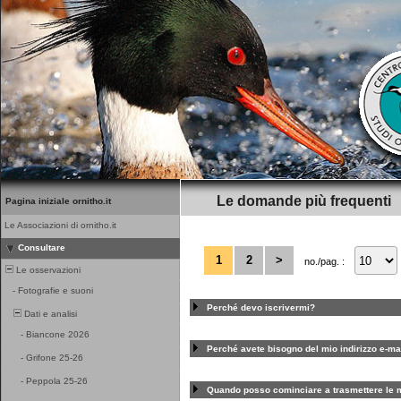
Le domande più frequenti
Pagina iniziale ornitho.it
Le Associazioni di ornitho.it
Consultare
1
2
>
no./pag. :
Le osservazioni
-
Fotografie e suoni
Perché devo iscrivermi?
Dati e analisi
-
Biancone 2026
Perché avete bisogno del mio indirizzo e-ma
-
Grifone 25-26
-
Peppola 25-26
Quando posso cominciare a trasmettere le m