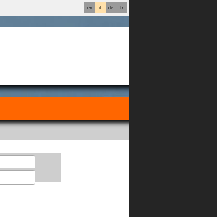
en
it
de
fr