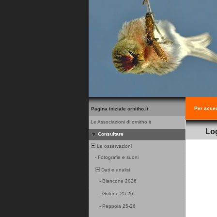
Per acced
Pagina iniziale ornitho.it
Le Associazioni di ornitho.it
Lo
Consultare
Le osservazioni
-
Fotografie e suoni
Dati e analisi
-
Biancone 2026
-
Grifone 25-26
-
Peppola 25-26