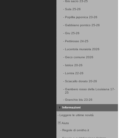
-
Ibis sacro 23-25
-
Sula 25-26
-
Popillia japonica 23-26
-
Gabbiano pontico 25-26
-
Gru 25-26
-
Pettirosso 24-25
-
Lucertola muraiola 2026
-
Geco comune 2026
-
Istrice 20-26
-
Lontra 22-26
-
Sciacallo dorato 20-26
-
Gambero rosso della Louisiana 17-
25
-
Granchio blu 23-26
Informazioni
-
Leggere le ultime novità
Aiuto
-
Regole di ornitho.it