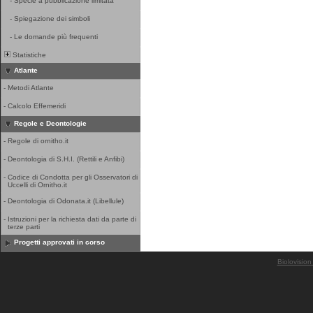
-
Specie a pubblicazione limitata
-
Spiegazione dei simboli
-
Le domande più frequenti
Statistiche
Atlante
-
Metodi Atlante
-
Calcolo Effemeridi
Regole e Deontologie
-
Regole di ornitho.it
-
Deontologia di S.H.I. (Rettili e Anfibi)
-
Codice di Condotta per gli Osservatori di
Uccelli di Ornitho.it
-
Deontologia di Odonata.it (Libellule)
-
Istruzioni per la richiesta dati da parte di
terze parti
Progetti approvati in corso
Biolovision