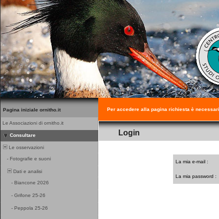
Per accedere alla pagina richiesta è necessar
Pagina iniziale ornitho.it
Le Associazioni di ornitho.it
Login
Consultare
Le osservazioni
-
Fotografie e suoni
La mia e-mail :
Dati e analisi
La mia password :
-
Biancone 2026
-
Grifone 25-26
-
Peppola 25-26