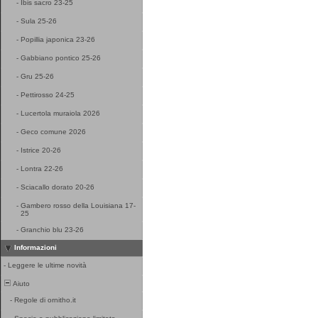
-
Ibis sacro 23-25
-
Sula 25-26
-
Popillia japonica 23-26
-
Gabbiano pontico 25-26
-
Gru 25-26
-
Pettirosso 24-25
-
Lucertola muraiola 2026
-
Geco comune 2026
-
Istrice 20-26
-
Lontra 22-26
-
Sciacallo dorato 20-26
-
Gambero rosso della Louisiana 17-
25
-
Granchio blu 23-26
Informazioni
-
Leggere le ultime novità
Aiuto
-
Regole di ornitho.it