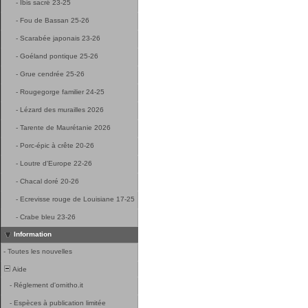
-
Ibis sacré 23-25
-
Fou de Bassan 25-26
-
Scarabée japonais 23-26
-
Goéland pontique 25-26
-
Grue cendrée 25-26
-
Rougegorge familier 24-25
-
Lézard des murailles 2026
-
Tarente de Maurétanie 2026
-
Porc-épic à crête 20-26
-
Loutre d'Europe 22-26
-
Chacal doré 20-26
-
Ecrevisse rouge de Louisiane 17-25
-
Crabe bleu 23-26
Information
-
Toutes les nouvelles
Aide
-
Réglement d'ornitho.it
-
Espèces à publication limitée