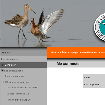
Pour accéder à la page demandée il est néces
Accueil
Les partenaires
Me connecter
Consulter
Les observations
-
Toutes les photos
email :
Données et analyses
mot de passe :
-
Circaète Jean-le-Blanc 2026
-
Vautour fauve 25-26
-
Pinson du Nord 25-26