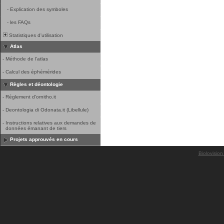
-
Explication des symboles
-
les FAQs
Statistiques d'utilisation
Atlas
-
Méthode de l'atlas
-
Calcul des éphémérides
Règles et déontologie
-
Réglement d'ornitho.it
-
Deontologia di Odonata.it (Libellule)
-
Instructions relatives aux demandes de
données émanant de tiers
Projets approuvés en cours
Biolovision