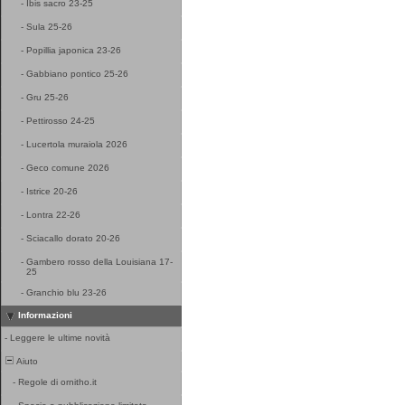
-
Ibis sacro 23-25
-
Sula 25-26
-
Popillia japonica 23-26
-
Gabbiano pontico 25-26
-
Gru 25-26
-
Pettirosso 24-25
-
Lucertola muraiola 2026
-
Geco comune 2026
-
Istrice 20-26
-
Lontra 22-26
-
Sciacallo dorato 20-26
-
Gambero rosso della Louisiana 17-
25
-
Granchio blu 23-26
Informazioni
-
Leggere le ultime novità
Aiuto
-
Regole di ornitho.it