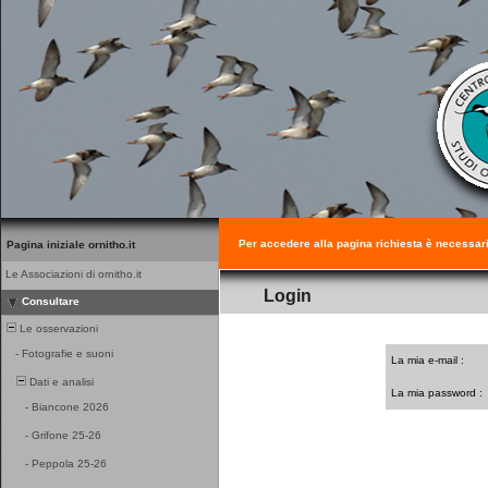
Per accedere alla pagina richiesta è necessar
Pagina iniziale ornitho.it
Le Associazioni di ornitho.it
Login
Consultare
Le osservazioni
-
Fotografie e suoni
La mia e-mail :
Dati e analisi
La mia password :
-
Biancone 2026
-
Grifone 25-26
-
Peppola 25-26