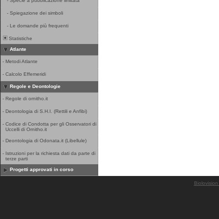
-
Specie a pubblicazione limitata
-
Spiegazione dei simboli
-
Le domande più frequenti
Statistiche
Atlante
-
Metodi Atlante
-
Calcolo Effemeridi
Regole e Deontologie
-
Regole di ornitho.it
-
Deontologia di S.H.I. (Rettili e Anfibi)
-
Codice di Condotta per gli Osservatori di
Uccelli di Ornitho.it
-
Deontologia di Odonata.it (Libellule)
-
Istruzioni per la richiesta dati da parte di
terze parti
Progetti approvati in corso
Biolovision