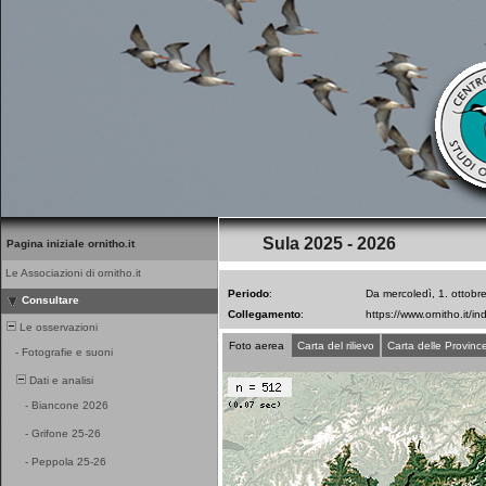
Sula 2025 - 2026
Pagina iniziale ornitho.it
Le Associazioni di ornitho.it
Periodo
:
Da mercoledì, 1. ottobr
Consultare
Collegamento
:
Le osservazioni
Foto aerea
Carta del rilievo
Carta delle Provinc
-
Fotografie e suoni
Dati e analisi
-
Biancone 2026
-
Grifone 25-26
-
Peppola 25-26