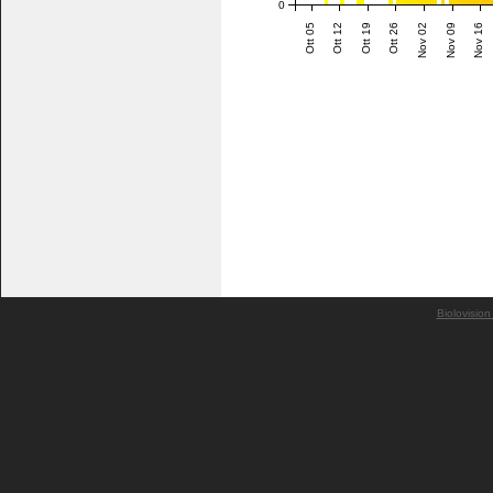
0
Ott 05
Ott 12
Ott 19
Ott 26
Nov 02
Nov 09
Nov 16
Biolovision