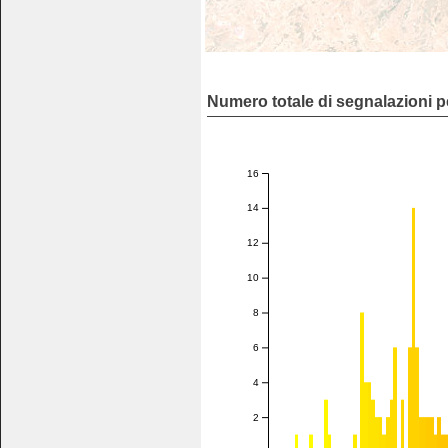
Numero totale di segnalazioni p
16
14
12
10
8
6
4
2