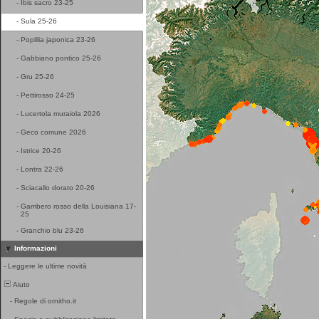
-
Ibis sacro 23-25
-
Sula 25-26
-
Popillia japonica 23-26
-
Gabbiano pontico 25-26
-
Gru 25-26
-
Pettirosso 24-25
-
Lucertola muraiola 2026
-
Geco comune 2026
-
Istrice 20-26
-
Lontra 22-26
-
Sciacallo dorato 20-26
-
Gambero rosso della Louisiana 17-
25
-
Granchio blu 23-26
Informazioni
-
Leggere le ultime novità
Aiuto
-
Regole di ornitho.it