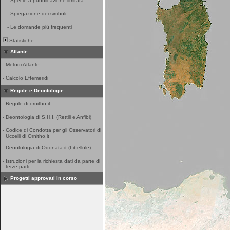
-
Specie a pubblicazione limitata
-
Spiegazione dei simboli
-
Le domande più frequenti
Statistiche
Atlante
-
Metodi Atlante
-
Calcolo Effemeridi
Regole e Deontologie
-
Regole di ornitho.it
-
Deontologia di S.H.I. (Rettili e Anfibi)
-
Codice di Condotta per gli Osservatori di
Uccelli di Ornitho.it
-
Deontologia di Odonata.it (Libellule)
-
Istruzioni per la richiesta dati da parte di
terze parti
Progetti approvati in corso