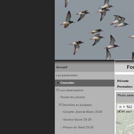
Fou
Accueil
Les partenaires
Période
:
Consulter
Permalien
:
Les observations
Photo aéri
-
Toutes les photos
Données et analyses
-
Circaète Jean-le-Blanc 2026
-
Vautour fauve 25-26
-
Pinson du Nord 25-26