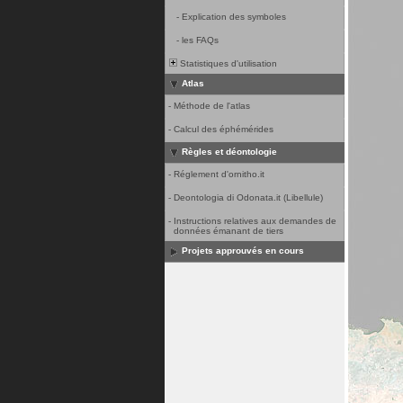
-
Explication des symboles
-
les FAQs
Statistiques d'utilisation
Atlas
-
Méthode de l'atlas
-
Calcul des éphémérides
Règles et déontologie
-
Réglement d'ornitho.it
-
Deontologia di Odonata.it (Libellule)
-
Instructions relatives aux demandes de
données émanant de tiers
Projets approuvés en cours