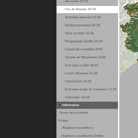
-
Ibis sacré 23-25
-
Fou de Bassan 25-26
-
Scarabée japonais 23-26
-
Goéland pontique 25-26
-
Grue cendrée 25-26
-
Rougegorge familier 24-25
-
Lézard des murailles 2026
-
Tarente de Maurétanie 2026
-
Porc-épic à crête 20-26
-
Loutre d'Europe 22-26
-
Chacal doré 20-26
-
Ecrevisse rouge de Louisiane 17-25
-
Crabe bleu 23-26
Information
-
Toutes les nouvelles
Aide
-
Réglement d'ornitho.it
-
Espèces à publication limitée