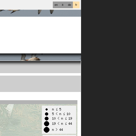
en
it
de
fr