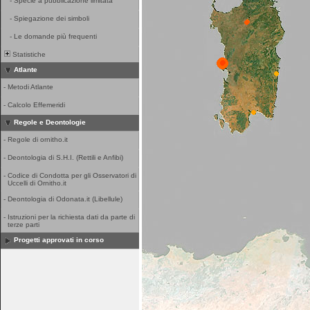
-
Specie a pubblicazione limitata
-
Spiegazione dei simboli
-
Le domande più frequenti
Statistiche
Atlante
-
Metodi Atlante
-
Calcolo Effemeridi
Regole e Deontologie
-
Regole di ornitho.it
-
Deontologia di S.H.I. (Rettili e Anfibi)
-
Codice di Condotta per gli Osservatori di
Uccelli di Ornitho.it
-
Deontologia di Odonata.it (Libellule)
-
Istruzioni per la richiesta dati da parte di
terze parti
Progetti approvati in corso