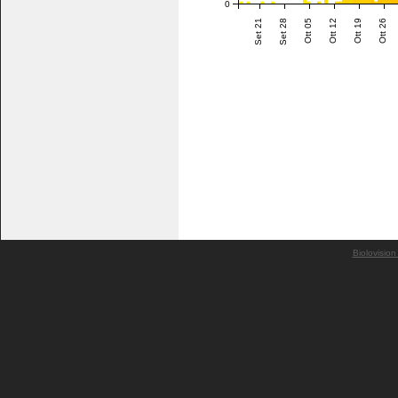
0
Set 21
Set 28
Ott 05
Ott 12
Ott 19
Ott 26
Biolovision