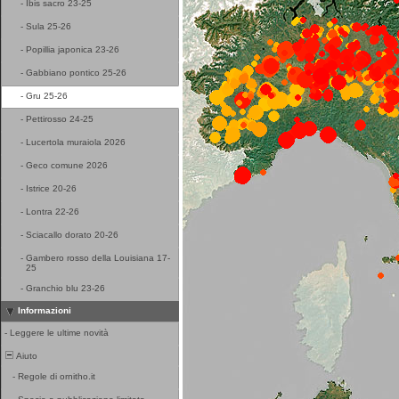
-
Ibis sacro 23-25
-
Sula 25-26
-
Popillia japonica 23-26
-
Gabbiano pontico 25-26
-
Gru 25-26
-
Pettirosso 24-25
-
Lucertola muraiola 2026
-
Geco comune 2026
-
Istrice 20-26
-
Lontra 22-26
-
Sciacallo dorato 20-26
-
Gambero rosso della Louisiana 17-
25
-
Granchio blu 23-26
Informazioni
-
Leggere le ultime novità
Aiuto
-
Regole di ornitho.it