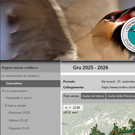
Gru 2025 - 2026
Pagina iniziale ornitho.it
Le Associazioni di ornitho.it
Periodo
:
Da lunedì, 15. settembr
Consultare
Collegamento
:
Le osservazioni
Foto aerea
Carta del rilievo
Carta delle Provinc
-
Fotografie e suoni
Dati e analisi
-
Biancone 2026
-
Grifone 25-26
-
Peppola 25-26