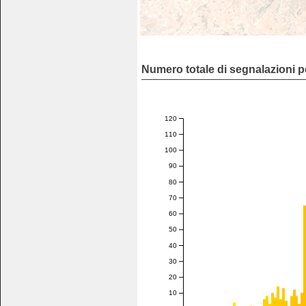
Numero totale di segnalazioni p
120
110
100
90
80
70
60
50
40
30
20
10