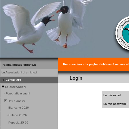
Per accedere alla pagina richiesta è necessar
Pagina iniziale ornitho.it
Le Associazioni di ornitho.it
Login
Consultare
Le osservazioni
-
Fotografie e suoni
La mia e-mail :
Dati e analisi
La mia password :
-
Biancone 2026
-
Grifone 25-26
-
Peppola 25-26