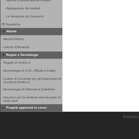
-
Specie a pubblicazione limitata
-
Spiegazione dei simboli
-
Le domande più frequenti
Statistiche
Atlante
-
Metodi Atlante
-
Calcolo Effemeridi
Regole e Deontologie
-
Regole di ornitho.it
-
Deontologia di S.H.I. (Rettili e Anfibi)
-
Codice di Condotta per gli Osservatori di
Uccelli di Ornitho.it
-
Deontologia di Odonata.it (Libellule)
-
Istruzioni per la richiesta dati da parte di
terze parti
Progetti approvati in corso
Biolovision