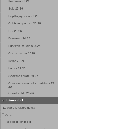
-
Ibis sacro 23-25
-
Sula 25-26
-
Popillia japonica 23-26
-
Gabbiano pontico 25-26
-
Gru 25-26
-
Pettirosso 24-25
-
Lucertola muraiola 2026
-
Geco comune 2026
-
Istrice 20-26
-
Lontra 22-26
-
Sciacallo dorato 20-26
-
Gambero rosso della Louisiana 17-
25
-
Granchio blu 23-26
Informazioni
-
Leggere le ultime novità
Aiuto
-
Regole di ornitho.it