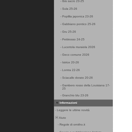
-
Ibis sacro 23-25
-
Sula 25-26
-
Popillia japonica 23-26
-
Gabbiano pontico 25-26
-
Gru 25-26
-
Pettirosso 24-25
-
Lucertola muraiola 2026
-
Geco comune 2026
-
Istrice 20-26
-
Lontra 22-26
-
Sciacallo dorato 20-26
-
Gambero rosso della Louisiana 17-
25
-
Granchio blu 23-26
Informazioni
-
Leggere le ultime novità
Aiuto
-
Regole di ornitho.it