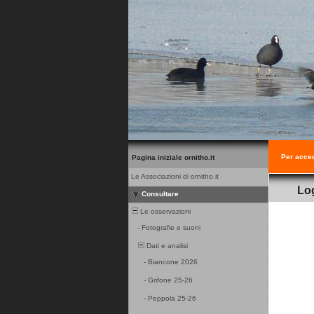
Per acced
Pagina iniziale ornitho.it
Le Associazioni di ornitho.it
Lo
Consultare
Le osservazioni
-
Fotografie e suoni
Dati e analisi
-
Biancone 2026
-
Grifone 25-26
-
Peppola 25-26