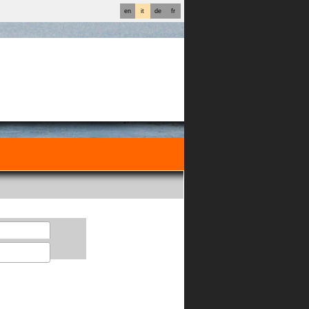
en
it
de
fr