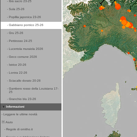
-
Ibis sacro 23-25
-
Sula 25-26
-
Popillia japonica 23-26
-
Gabbiano pontico 25-26
-
Gru 25-26
-
Pettirosso 24-25
-
Lucertola muraiola 2026
-
Geco comune 2026
-
Istrice 20-26
-
Lontra 22-26
-
Sciacallo dorato 20-26
-
Gambero rosso della Louisiana 17-
25
-
Granchio blu 23-26
Informazioni
-
Leggere le ultime novità
Aiuto
-
Regole di ornitho.it