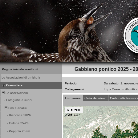
Gabbiano pontico 2025 - 2
Pagina iniziale ornitho.it
Le Associazioni di ornitho.it
Periodo
:
Da sabato, 1. novembre
Consultare
Collegamento
:
Le osservazioni
Foto aerea
Carta del rilievo
Carta delle Provinc
-
Fotografie e suoni
Dati e analisi
-
Biancone 2026
-
Grifone 25-26
-
Peppola 25-26