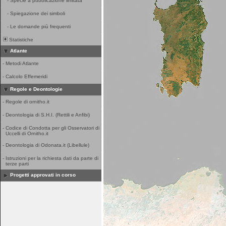
-
Specie a pubblicazione limitata
-
Spiegazione dei simboli
-
Le domande più frequenti
Statistiche
Atlante
-
Metodi Atlante
-
Calcolo Effemeridi
Regole e Deontologie
-
Regole di ornitho.it
-
Deontologia di S.H.I. (Rettili e Anfibi)
-
Codice di Condotta per gli Osservatori di
Uccelli di Ornitho.it
-
Deontologia di Odonata.it (Libellule)
-
Istruzioni per la richiesta dati da parte di
terze parti
Progetti approvati in corso