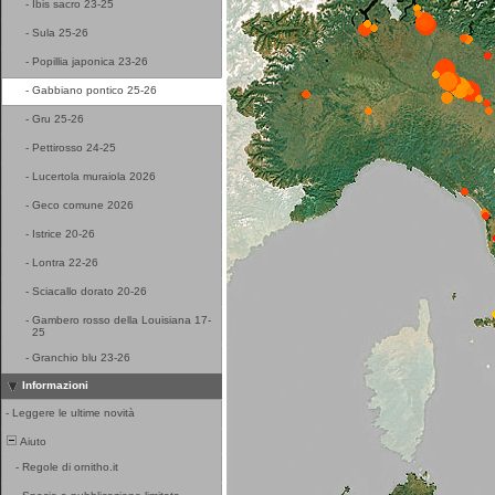
-
Ibis sacro 23-25
-
Sula 25-26
-
Popillia japonica 23-26
-
Gabbiano pontico 25-26
-
Gru 25-26
-
Pettirosso 24-25
-
Lucertola muraiola 2026
-
Geco comune 2026
-
Istrice 20-26
-
Lontra 22-26
-
Sciacallo dorato 20-26
-
Gambero rosso della Louisiana 17-
25
-
Granchio blu 23-26
Informazioni
-
Leggere le ultime novità
Aiuto
-
Regole di ornitho.it