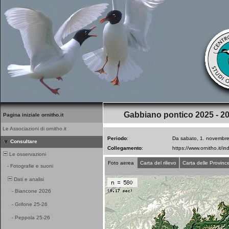
Gabbiano pontico 2025 - 2
Pagina iniziale ornitho.it
Le Associazioni di ornitho.it
Periodo
:
Da sabato, 1. novembre
Consultare
Collegamento
:
Le osservazioni
Foto aerea
Carta del rilievo
Carta delle Provinc
-
Fotografie e suoni
Dati e analisi
-
Biancone 2026
-
Grifone 25-26
-
Peppola 25-26