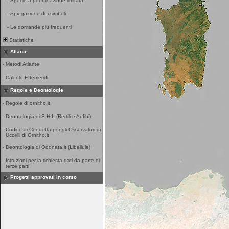
-
Specie a pubblicazione limitata
-
Spiegazione dei simboli
-
Le domande più frequenti
Statistiche
Atlante
-
Metodi Atlante
-
Calcolo Effemeridi
Regole e Deontologie
-
Regole di ornitho.it
-
Deontologia di S.H.I. (Rettili e Anfibi)
-
Codice di Condotta per gli Osservatori di
Uccelli di Ornitho.it
-
Deontologia di Odonata.it (Libellule)
-
Istruzioni per la richiesta dati da parte di
terze parti
Progetti approvati in corso