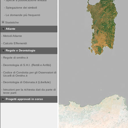
-
Specie a pubblicazione limitata
-
Spiegazione dei simboli
-
Le domande più frequenti
Statistiche
Atlante
-
Metodi Atlante
-
Calcolo Effemeridi
Regole e Deontologie
-
Regole di ornitho.it
-
Deontologia di S.H.I. (Rettili e Anfibi)
-
Codice di Condotta per gli Osservatori di
Uccelli di Ornitho.it
-
Deontologia di Odonata.it (Libellule)
-
Istruzioni per la richiesta dati da parte di
terze parti
Progetti approvati in corso