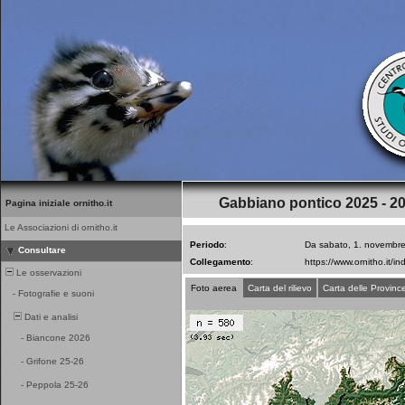
Gabbiano pontico 2025 - 2
Pagina iniziale ornitho.it
Le Associazioni di ornitho.it
Periodo
:
Da sabato, 1. novembre
Consultare
Collegamento
:
Le osservazioni
Foto aerea
Carta del rilievo
Carta delle Provinc
-
Fotografie e suoni
Dati e analisi
-
Biancone 2026
-
Grifone 25-26
-
Peppola 25-26