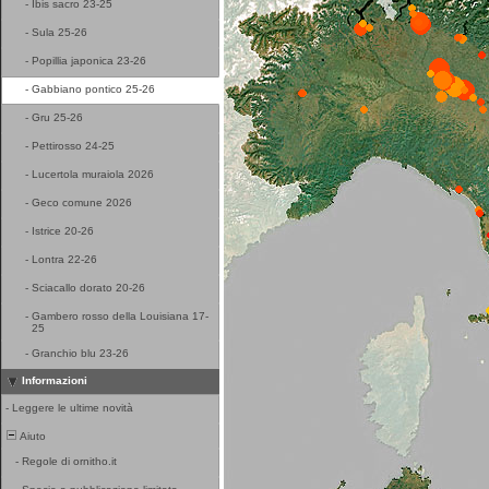
-
Ibis sacro 23-25
-
Sula 25-26
-
Popillia japonica 23-26
-
Gabbiano pontico 25-26
-
Gru 25-26
-
Pettirosso 24-25
-
Lucertola muraiola 2026
-
Geco comune 2026
-
Istrice 20-26
-
Lontra 22-26
-
Sciacallo dorato 20-26
-
Gambero rosso della Louisiana 17-
25
-
Granchio blu 23-26
Informazioni
-
Leggere le ultime novità
Aiuto
-
Regole di ornitho.it