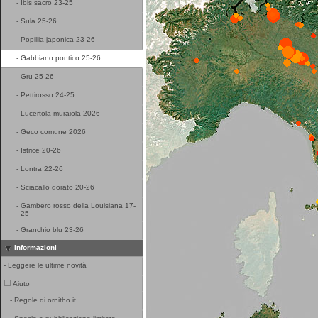
-
Ibis sacro 23-25
-
Sula 25-26
-
Popillia japonica 23-26
-
Gabbiano pontico 25-26
-
Gru 25-26
-
Pettirosso 24-25
-
Lucertola muraiola 2026
-
Geco comune 2026
-
Istrice 20-26
-
Lontra 22-26
-
Sciacallo dorato 20-26
-
Gambero rosso della Louisiana 17-
25
-
Granchio blu 23-26
Informazioni
-
Leggere le ultime novità
Aiuto
-
Regole di ornitho.it