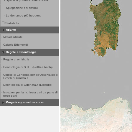
-
Specie a pubblicazione limitata
-
Spiegazione dei simboli
-
Le domande più frequenti
Statistiche
Atlante
-
Metodi Atlante
-
Calcolo Effemeridi
Regole e Deontologie
-
Regole di ornitho.it
-
Deontologia di S.H.I. (Rettili e Anfibi)
-
Codice di Condotta per gli Osservatori di
Uccelli di Ornitho.it
-
Deontologia di Odonata.it (Libellule)
-
Istruzioni per la richiesta dati da parte di
terze parti
Progetti approvati in corso