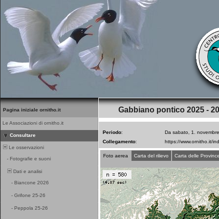
Gabbiano pontico 2025 - 2
Pagina iniziale ornitho.it
Le Associazioni di ornitho.it
Periodo
:
Da sabato, 1. novembre
Consultare
Collegamento
:
Le osservazioni
Foto aerea
Carta del rilievo
Carta delle Provinc
-
Fotografie e suoni
Dati e analisi
-
Biancone 2026
-
Grifone 25-26
-
Peppola 25-26