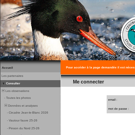
Pour accéder à la page demandée il est néces
Accueil
Les partenaires
Me connecter
Consulter
Les observations
-
Toutes les photos
email :
Données et analyses
mot de passe :
-
Circaète Jean-le-Blanc 2026
-
Vautour fauve 25-26
-
Pinson du Nord 25-26