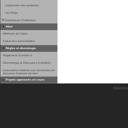
-
Explication des symboles
-
les FAQs
Statistiques d'utilisation
Atlas
-
Méthode de l'atlas
-
Calcul des éphémérides
Règles et déontologie
-
Réglement d'ornitho.it
-
Deontologia di Odonata.it (Libellule)
-
Instructions relatives aux demandes de
données émanant de tiers
Projets approuvés en cours
Biolovision