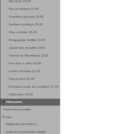
-
Ibis sacré 23-25
-
Fou de Bassan 25-26
-
Scarabée japonais 23-26
-
Goéland pontique 25-26
-
Grue cendrée 25-26
-
Rougegorge familier 24-25
-
Lézard des murailles 2026
-
Tarente de Maurétanie 2026
-
Porc-épic à crête 20-26
-
Loutre d'Europe 22-26
-
Chacal doré 20-26
-
Ecrevisse rouge de Louisiane 17-25
-
Crabe bleu 23-26
Information
-
Toutes les nouvelles
Aide
-
Réglement d'ornitho.it
-
Espèces à publication limitée