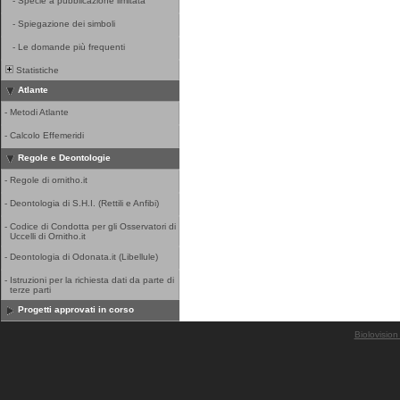
-
Specie a pubblicazione limitata
-
Spiegazione dei simboli
-
Le domande più frequenti
Statistiche
Atlante
-
Metodi Atlante
-
Calcolo Effemeridi
Regole e Deontologie
-
Regole di ornitho.it
-
Deontologia di S.H.I. (Rettili e Anfibi)
-
Codice di Condotta per gli Osservatori di
Uccelli di Ornitho.it
-
Deontologia di Odonata.it (Libellule)
-
Istruzioni per la richiesta dati da parte di
terze parti
Progetti approvati in corso
Biolovision