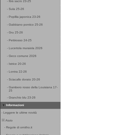
-
Ibis sacro 23-25
-
Sula 25-26
-
Popillia japonica 23-26
-
Gabbiano pontico 25-26
-
Gru 25-26
-
Pettirosso 24-25
-
Lucertola muraiola 2026
-
Geco comune 2026
-
Istrice 20-26
-
Lontra 22-26
-
Sciacallo dorato 20-26
-
Gambero rosso della Louisiana 17-
25
-
Granchio blu 23-26
Informazioni
-
Leggere le ultime novità
Aiuto
-
Regole di ornitho.it