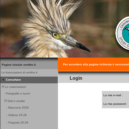
Per accedere alla pagina richiesta è necessar
Pagina iniziale ornitho.it
Le Associazioni di ornitho.it
Login
Consultare
Le osservazioni
-
Fotografie e suoni
La mia e-mail :
Dati e analisi
La mia password :
-
Biancone 2026
-
Grifone 25-26
-
Peppola 25-26