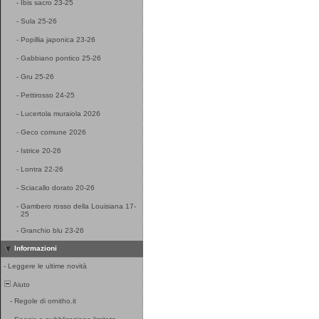
-
Ibis sacro 23-25
-
Sula 25-26
-
Popillia japonica 23-26
-
Gabbiano pontico 25-26
-
Gru 25-26
-
Pettirosso 24-25
-
Lucertola muraiola 2026
-
Geco comune 2026
-
Istrice 20-26
-
Lontra 22-26
-
Sciacallo dorato 20-26
-
Gambero rosso della Louisiana 17-
25
-
Granchio blu 23-26
Informazioni
-
Leggere le ultime novità
Aiuto
-
Regole di ornitho.it