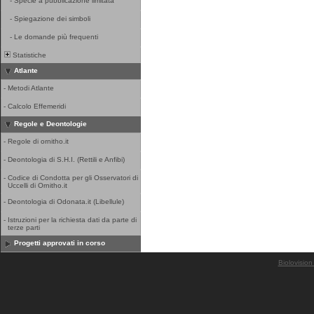
-
Specie a pubblicazione limitata
-
Spiegazione dei simboli
-
Le domande più frequenti
Statistiche
Atlante
-
Metodi Atlante
-
Calcolo Effemeridi
Regole e Deontologie
-
Regole di ornitho.it
-
Deontologia di S.H.I. (Rettili e Anfibi)
-
Codice di Condotta per gli Osservatori di
Uccelli di Ornitho.it
-
Deontologia di Odonata.it (Libellule)
-
Istruzioni per la richiesta dati da parte di
terze parti
Progetti approvati in corso
Biolovision