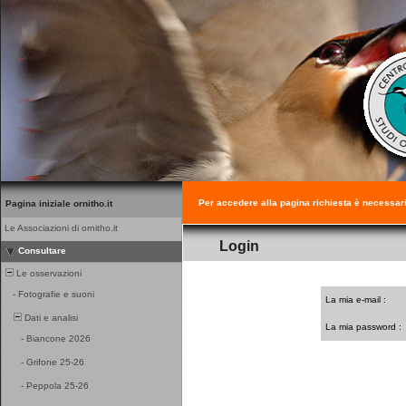
Per accedere alla pagina richiesta è necessar
Pagina iniziale ornitho.it
Le Associazioni di ornitho.it
Login
Consultare
Le osservazioni
-
Fotografie e suoni
La mia e-mail :
Dati e analisi
La mia password :
-
Biancone 2026
-
Grifone 25-26
-
Peppola 25-26