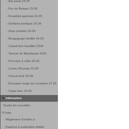
-
Ibis sacré 23-25
-
Fou de Bassan 25-26
-
Scarabée japonais 23-26
-
Goéland pontique 25-26
-
Grue cendrée 25-26
-
Rougegorge familier 24-25
-
Lézard des murailles 2026
-
Tarente de Maurétanie 2026
-
Porc-épic à crête 20-26
-
Loutre d'Europe 22-26
-
Chacal doré 20-26
-
Ecrevisse rouge de Louisiane 17-25
-
Crabe bleu 23-26
Information
-
Toutes les nouvelles
Aide
-
Réglement d'ornitho.it
-
Espèces à publication limitée