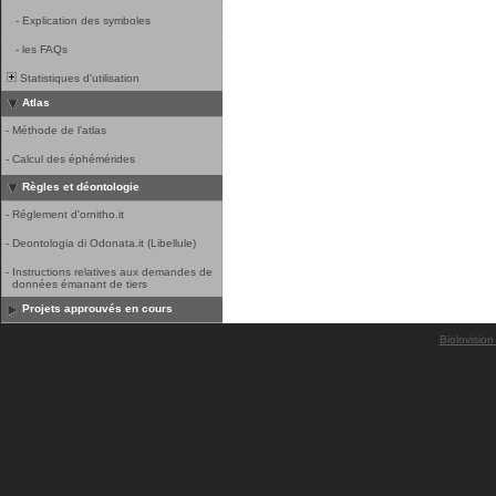
-
Explication des symboles
-
les FAQs
Statistiques d'utilisation
Atlas
-
Méthode de l'atlas
-
Calcul des éphémérides
Règles et déontologie
-
Réglement d'ornitho.it
-
Deontologia di Odonata.it (Libellule)
-
Instructions relatives aux demandes de
données émanant de tiers
Projets approuvés en cours
Biolovision