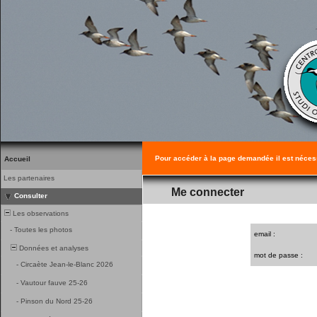
Pour accéder à la page demandée il est néces
Accueil
Les partenaires
Me connecter
Consulter
Les observations
-
Toutes les photos
email :
Données et analyses
mot de passe :
-
Circaète Jean-le-Blanc 2026
-
Vautour fauve 25-26
-
Pinson du Nord 25-26