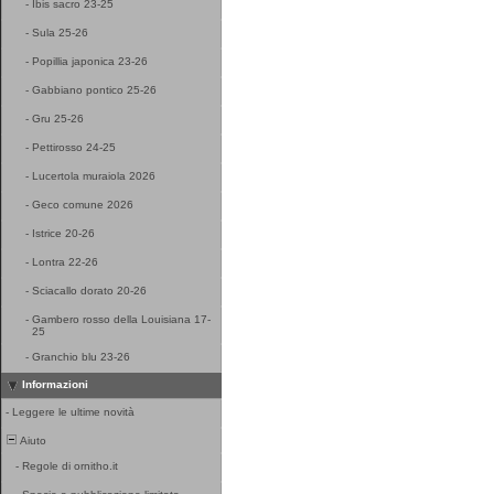
-
Ibis sacro 23-25
-
Sula 25-26
-
Popillia japonica 23-26
-
Gabbiano pontico 25-26
-
Gru 25-26
-
Pettirosso 24-25
-
Lucertola muraiola 2026
-
Geco comune 2026
-
Istrice 20-26
-
Lontra 22-26
-
Sciacallo dorato 20-26
-
Gambero rosso della Louisiana 17-
25
-
Granchio blu 23-26
Informazioni
-
Leggere le ultime novità
Aiuto
-
Regole di ornitho.it