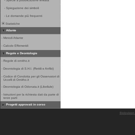
-
Specie a pubblicazione limitata
-
Spiegazione dei simboli
-
Le domande più frequenti
Statistiche
Atlante
-
Metodi Atlante
-
Calcolo Effemeridi
Regole e Deontologie
-
Regole di ornitho.it
-
Deontologia di S.H.I. (Rettili e Anfibi)
-
Codice di Condotta per gli Osservatori di
Uccelli di Ornitho.it
-
Deontologia di Odonata.it (Libellule)
-
Istruzioni per la richiesta dati da parte di
terze parti
Progetti approvati in corso
Biolovision