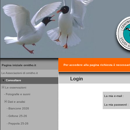
Per accedere alla pagina richiesta è necessar
Pagina iniziale ornitho.it
Le Associazioni di ornitho.it
Login
Consultare
Le osservazioni
-
Fotografie e suoni
La mia e-mail :
Dati e analisi
La mia password :
-
Biancone 2026
-
Grifone 25-26
-
Peppola 25-26