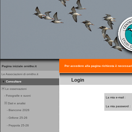
Per accedere alla pagina richiesta è necessar
Pagina iniziale ornitho.it
Le Associazioni di ornitho.it
Login
Consultare
Le osservazioni
-
Fotografie e suoni
La mia e-mail :
Dati e analisi
La mia password :
-
Biancone 2026
-
Grifone 25-26
-
Peppola 25-26