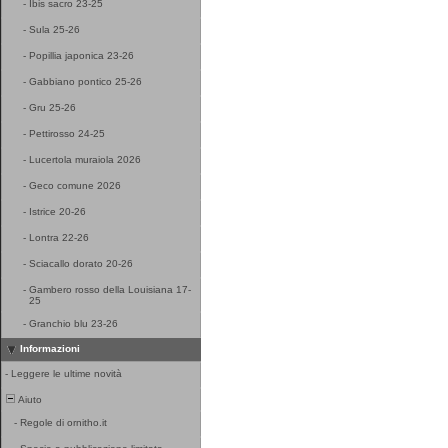
-
Ibis sacro 23-25
-
Sula 25-26
-
Popillia japonica 23-26
-
Gabbiano pontico 25-26
-
Gru 25-26
-
Pettirosso 24-25
-
Lucertola muraiola 2026
-
Geco comune 2026
-
Istrice 20-26
-
Lontra 22-26
-
Sciacallo dorato 20-26
-
Gambero rosso della Louisiana 17-
25
-
Granchio blu 23-26
Informazioni
-
Leggere le ultime novità
Aiuto
-
Regole di ornitho.it