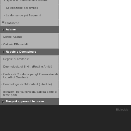
-
Specie a pubblicazione limitata
-
Spiegazione dei simboli
-
Le domande più frequenti
Statistiche
Atlante
-
Metodi Atlante
-
Calcolo Effemeridi
Regole e Deontologie
-
Regole di ornitho.it
-
Deontologia di S.H.I. (Rettili e Anfibi)
-
Codice di Condotta per gli Osservatori di
Uccelli di Ornitho.it
-
Deontologia di Odonata.it (Libellule)
-
Istruzioni per la richiesta dati da parte di
terze parti
Progetti approvati in corso
Biolovision