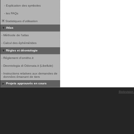
-
Explication des symboles
-
les FAQs
Statistiques d'utilisation
Atlas
-
Méthode de l'atlas
-
Calcul des éphémérides
Règles et déontologie
-
Réglement d'ornitho.it
-
Deontologia di Odonata.it (Libellule)
-
Instructions relatives aux demandes de
données émanant de tiers
Projets approuvés en cours
Biolovision