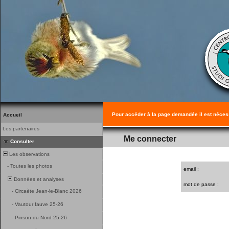
Pour accéder à la page demandée il est néces
Accueil
Les partenaires
Me connecter
Consulter
Les observations
-
Toutes les photos
email :
Données et analyses
mot de passe :
-
Circaète Jean-le-Blanc 2026
-
Vautour fauve 25-26
-
Pinson du Nord 25-26