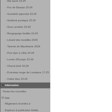
-
Ibis sacré 23-25
-
Fou de Bassan 25-26
-
Scarabée japonais 23-26
-
Goéland pontique 25-26
-
Grue cendrée 25-26
-
Rougegorge familier 24-25
-
Lézard des murailles 2026
-
Tarente de Maurétanie 2026
-
Porc-épic à crête 20-26
-
Loutre d'Europe 22-26
-
Chacal doré 20-26
-
Ecrevisse rouge de Louisiane 17-25
-
Crabe bleu 23-26
Information
-
Toutes les nouvelles
Aide
-
Réglement d'ornitho.it
-
Espèces à publication limitée