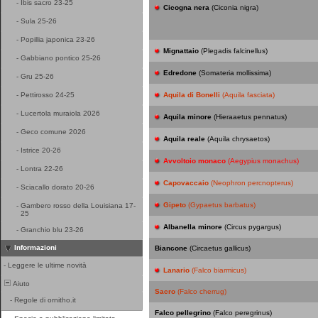
-
Ibis sacro 23-25
Cicogna nera
(Ciconia nigra)
-
Sula 25-26
-
Popillia japonica 23-26
Mignattaio
(Plegadis falcinellus)
-
Gabbiano pontico 25-26
Edredone
(Somateria mollissima)
-
Gru 25-26
-
Pettirosso 24-25
Aquila di Bonelli
(Aquila fasciata)
-
Lucertola muraiola 2026
Aquila minore
(Hieraaetus pennatus)
-
Geco comune 2026
Aquila reale
(Aquila chrysaetos)
-
Istrice 20-26
Avvoltoio monaco
(Aegypius monachus)
-
Lontra 22-26
Capovaccaio
(Neophron percnopterus)
-
Sciacallo dorato 20-26
Gipeto
(Gypaetus barbatus)
-
Gambero rosso della Louisiana 17-
25
Albanella minore
(Circus pygargus)
-
Granchio blu 23-26
Informazioni
Biancone
(Circaetus gallicus)
-
Leggere le ultime novità
Lanario
(Falco biarmicus)
Aiuto
Sacro
(Falco cherrug)
-
Regole di ornitho.it
Falco pellegrino
(Falco peregrinus)