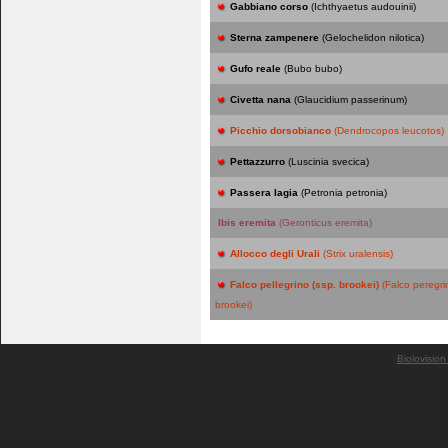
Gabbiano corso
(Ichthyaetus audouinii)
Sterna zampenere
(Gelochelidon nilotica)
Gufo reale
(Bubo bubo)
Civetta nana
(Glaucidium passerinum)
Picchio dorsobianco
(Dendrocopos leucotos)
Pettazzurro
(Luscinia svecica)
Passera lagia
(Petronia petronia)
Ibis eremita
(Geronticus eremita)
Allocco degli Urali
(Strix uralensis)
Falco pellegrino (ssp. brookei)
(Falco peregr
brookei)
Biolovision