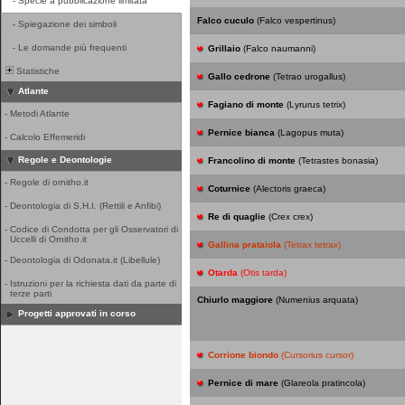
-
Specie a pubblicazione limitata
Falco cuculo
(Falco vespertinus)
-
Spiegazione dei simboli
-
Le domande più frequenti
Grillaio
(Falco naumanni)
Statistiche
Gallo cedrone
(Tetrao urogallus)
Atlante
Fagiano di monte
(Lyrurus tetrix)
-
Metodi Atlante
Pernice bianca
(Lagopus muta)
-
Calcolo Effemeridi
Regole e Deontologie
Francolino di monte
(Tetrastes bonasia)
-
Regole di ornitho.it
Coturnice
(Alectoris graeca)
-
Deontologia di S.H.I. (Rettili e Anfibi)
Re di quaglie
(Crex crex)
-
Codice di Condotta per gli Osservatori di
Uccelli di Ornitho.it
Gallina prataiola
(Tetrax tetrax)
-
Deontologia di Odonata.it (Libellule)
Otarda
(Otis tarda)
-
Istruzioni per la richiesta dati da parte di
terze parti
Chiurlo maggiore
(Numenius arquata)
Progetti approvati in corso
Corrione biondo
(Cursorius cursor)
Pernice di mare
(Glareola pratincola)