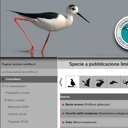
Specie a pubblicazione limi
Pagina iniziale ornitho.it
Le Associazioni di ornitho.it
Consultare
Le osservazioni
-
Fotografie e suoni
Specie
Dati e analisi
Berta minore
(Puffinus yelkouan)
-
Biancone 2026
Uccello delle tempeste
(Hydrobates pelagicus
-
Grifone 25-26
-
Peppola 25-26
Sula
(Morus bassanus)