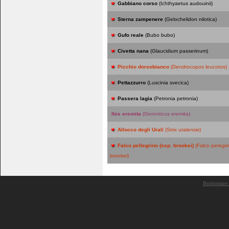
Gabbiano corso
(Ichthyaetus audouinii)
Sterna zampenere
(Gelochelidon nilotica)
Gufo reale
(Bubo bubo)
Civetta nana
(Glaucidium passerinum)
Picchio dorsobianco
(Dendrocopos leucotos)
Pettazzurro
(Luscinia svecica)
Passera lagia
(Petronia petronia)
Ibis eremita
(Geronticus eremita)
Allocco degli Urali
(Strix uralensis)
Falco pellegrino (ssp. brookei)
(Falco peregr
brookei)
Biolovision