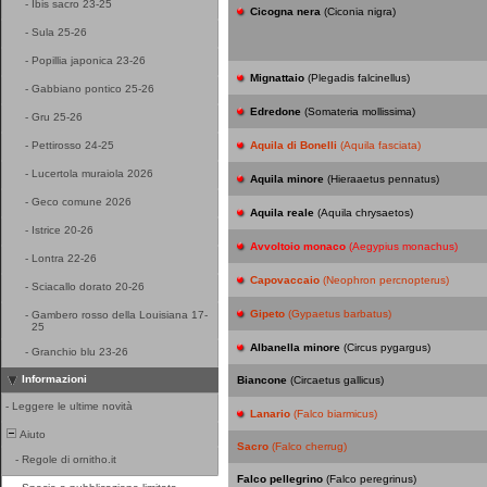
-
Ibis sacro 23-25
Cicogna nera
(Ciconia nigra)
-
Sula 25-26
-
Popillia japonica 23-26
Mignattaio
(Plegadis falcinellus)
-
Gabbiano pontico 25-26
Edredone
(Somateria mollissima)
-
Gru 25-26
-
Pettirosso 24-25
Aquila di Bonelli
(Aquila fasciata)
-
Lucertola muraiola 2026
Aquila minore
(Hieraaetus pennatus)
-
Geco comune 2026
Aquila reale
(Aquila chrysaetos)
-
Istrice 20-26
Avvoltoio monaco
(Aegypius monachus)
-
Lontra 22-26
Capovaccaio
(Neophron percnopterus)
-
Sciacallo dorato 20-26
Gipeto
(Gypaetus barbatus)
-
Gambero rosso della Louisiana 17-
25
Albanella minore
(Circus pygargus)
-
Granchio blu 23-26
Informazioni
Biancone
(Circaetus gallicus)
-
Leggere le ultime novità
Lanario
(Falco biarmicus)
Aiuto
Sacro
(Falco cherrug)
-
Regole di ornitho.it
Falco pellegrino
(Falco peregrinus)