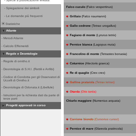
-
Specie a pubblicazione limitata
Falco cuculo
(Falco vespertinus)
-
Spiegazione dei simboli
-
Le domande più frequenti
Grillaio
(Falco naumanni)
Statistiche
Gallo cedrone
(Tetrao urogallus)
Atlante
Fagiano di monte
(Lyrurus tetrix)
-
Metodi Atlante
Pernice bianca
(Lagopus muta)
-
Calcolo Effemeridi
Regole e Deontologie
Francolino di monte
(Tetrastes bonasia)
-
Regole di ornitho.it
Coturnice
(Alectoris graeca)
-
Deontologia di S.H.I. (Rettili e Anfibi)
Re di quaglie
(Crex crex)
-
Codice di Condotta per gli Osservatori di
Uccelli di Ornitho.it
Gallina prataiola
(Tetrax tetrax)
-
Deontologia di Odonata.it (Libellule)
Otarda
(Otis tarda)
-
Istruzioni per la richiesta dati da parte di
terze parti
Chiurlo maggiore
(Numenius arquata)
Progetti approvati in corso
Corrione biondo
(Cursorius cursor)
Pernice di mare
(Glareola pratincola)