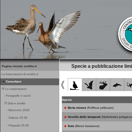
Specie a pubblicazione limi
Pagina iniziale ornitho.it
Le Associazioni di ornitho.it
Consultare
Le osservazioni
-
Fotografie e suoni
Specie
Dati e analisi
Berta minore
(Puffinus yelkouan)
-
Biancone 2026
Uccello delle tempeste
(Hydrobates pelagicus
-
Grifone 25-26
-
Peppola 25-26
Sula
(Morus bassanus)