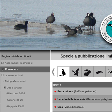
Specie a pubblicazione limi
Pagina iniziale ornitho.it
Le Associazioni di ornitho.it
Consultare
Le osservazioni
-
Fotografie e suoni
Specie
Dati e analisi
Berta minore
(Puffinus yelkouan)
-
Biancone 2026
Uccello delle tempeste
(Hydrobates pelagicus
-
Grifone 25-26
-
Peppola 25-26
Sula
(Morus bassanus)