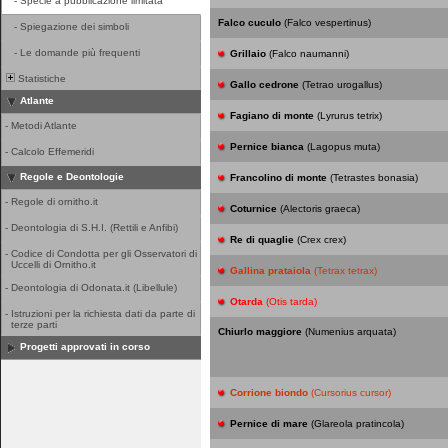
-
Specie a pubblicazione limitata
Falco cuculo
(Falco vespertinus)
-
Spiegazione dei simboli
-
Le domande più frequenti
Grillaio
(Falco naumanni)
Statistiche
Gallo cedrone
(Tetrao urogallus)
Atlante
Fagiano di monte
(Lyrurus tetrix)
-
Metodi Atlante
Pernice bianca
(Lagopus muta)
-
Calcolo Effemeridi
Regole e Deontologie
Francolino di monte
(Tetrastes bonasia)
-
Regole di ornitho.it
Coturnice
(Alectoris graeca)
-
Deontologia di S.H.I. (Rettili e Anfibi)
Re di quaglie
(Crex crex)
-
Codice di Condotta per gli Osservatori di
Uccelli di Ornitho.it
Gallina prataiola
(Tetrax tetrax)
-
Deontologia di Odonata.it (Libellule)
Otarda
(Otis tarda)
-
Istruzioni per la richiesta dati da parte di
terze parti
Chiurlo maggiore
(Numenius arquata)
Progetti approvati in corso
Corrione biondo
(Cursorius cursor)
Pernice di mare
(Glareola pratincola)