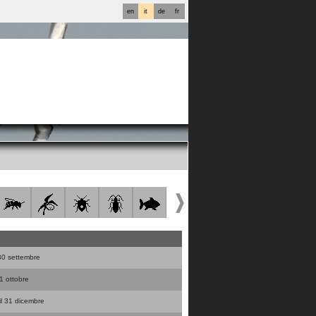
en
it
de
fr
l 30 settembre
31 ottobre
 il 31 dicembre