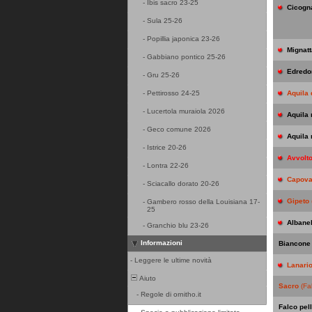
-
Ibis sacro 23-25
Cicogn
-
Sula 25-26
-
Popillia japonica 23-26
Mignatt
-
Gabbiano pontico 25-26
Edredo
-
Gru 25-26
-
Pettirosso 24-25
Aquila 
-
Lucertola muraiola 2026
Aquila
-
Geco comune 2026
Aquila 
-
Istrice 20-26
Avvolt
-
Lontra 22-26
Capova
-
Sciacallo dorato 20-26
Gipeto
-
Gambero rosso della Louisiana 17-
25
Albane
-
Granchio blu 23-26
Informazioni
Biancone
-
Leggere le ultime novità
Lanari
Aiuto
Sacro
(Fa
-
Regole di ornitho.it
Falco pel