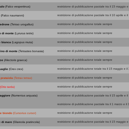
ulo
(Falco vespertinus)
restrizione di pubblicazione parziale tra il 15 maggio e
restrizione di pubblicazione parziale tra il 10 aprile e i
(Falco naumanni)
restrizione di pubblicazione totale sempre
cedrone
(Tetrao urogallus)
restrizione di pubblicazione totale sempre
o di monte
(Lyrurus tetrix)
restrizione di pubblicazione totale sempre
e bianca
(Lagopus muta)
restrizione di pubblicazione totale sempre
ino di monte
(Tetrastes bonasia)
restrizione di pubblicazione totale sempre
ice
(Alectoris graeca)
restrizione di pubblicazione totale tra il 15 maggio e il 
uaglie
(Crex crex)
restrizione di pubblicazione totale sempre
 prataiola
(Tetrax tetrax)
restrizione di pubblicazione totale sempre
(Otis tarda)
aggiore
(Numenius arquata)
restrizione di pubblicazione parziale tra il 15 aprile e il
restrizione di pubblicazione parziale tra il 1 marzo e il
restrizione di pubblicazione totale sempre
ne biondo
(Cursorius cursor)
restrizione di pubblicazione parziale tra il 15 maggio e
e di mare
(Glareola pratincola)