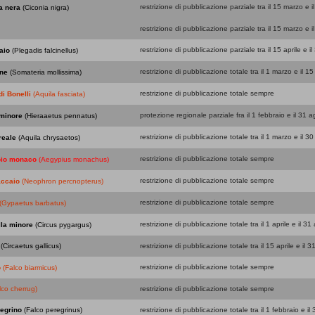
restrizione di pubblicazione parziale tra il 15 marzo e 
a nera
(Ciconia nigra)
restrizione di pubblicazione parziale tra il 15 marzo e 
restrizione di pubblicazione parziale tra il 15 aprile e il
aio
(Plegadis falcinellus)
restrizione di pubblicazione totale tra il 1 marzo e il 15 
ne
(Somateria mollissima)
restrizione di pubblicazione totale sempre
di Bonelli
(Aquila fasciata)
protezione regionale parziale fra il 1 febbraio e il 31 a
 minore
(Hieraaetus pennatus)
restrizione di pubblicazione totale tra il 1 marzo e il 30 
reale
(Aquila chrysaetos)
restrizione di pubblicazione totale sempre
oio monaco
(Aegypius monachus)
restrizione di pubblicazione totale sempre
ccaio
(Neophron percnopterus)
restrizione di pubblicazione totale sempre
(Gypaetus barbatus)
restrizione di pubblicazione totale tra il 1 aprile e il 3
lla minore
(Circus pygargus)
(Circaetus gallicus)
restrizione di pubblicazione totale tra il 15 aprile e il 
restrizione di pubblicazione totale sempre
o
(Falco biarmicus)
lco cherrug)
restrizione di pubblicazione totale sempre
legrino
(Falco peregrinus)
restrizione di pubblicazione totale tra il 1 febbraio e i