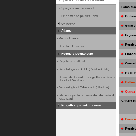
-
Specie a pubblicazione limitata
Falco cuc
-
Spiegazione dei simboli
-
Le domande più frequenti
Grillaio
Statistiche
Gallo 
Atlante
Fagian
-
Metodi Atlante
Pernic
-
Calcolo Effemeridi
Regole e Deontologie
Francol
-
Regole di ornitho.it
Coturn
-
Deontologia di S.H.I. (Rettili e Anfibi)
Re di q
-
Codice di Condotta per gli Osservatori di
Uccelli di Ornitho.it
Gallina
-
Deontologia di Odonata.it (Libellule)
Otarda
-
Istruzioni per la richiesta dati da parte di
terze parti
Chiurlo m
Progetti approvati in corso
Corrio
Pernic