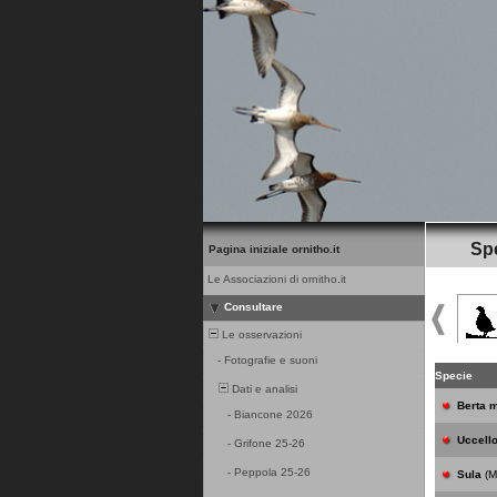
Spe
Pagina iniziale ornitho.it
Le Associazioni di ornitho.it
Consultare
Le osservazioni
-
Fotografie e suoni
Specie
Dati e analisi
Berta 
-
Biancone 2026
Uccello
-
Grifone 25-26
-
Peppola 25-26
Sula
(M