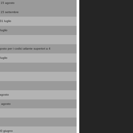
il 15 agosto
il 15 settembre
 31 luglio
luglio
gosto per i codici atlante superiori a 4
luglio
1 agosto
31 agosto
l 30 giugno