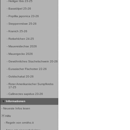
-
Heiliger Ibis 23-25
-
Basstölpel 25-26
-
Popillia japonica 23-26
-
Steppenmöwe 25-26
-
Kranich 25-26
-
Rotkehlchen 24-25
-
Mauereidechse 2026
-
Mauergecko 2026
-
Gewöhnliches Stachelschwein 20-26
-
Eurasischer Fischotter 22-26
-
Goldschakal 20-26
-
Roter Amerikanischer Sumpfkrebs
17-25
-
Callinectes sapidus 23-26
Informationen
-
Neueste Infos lesen
Hilfe
-
Regeln von ornitho.it