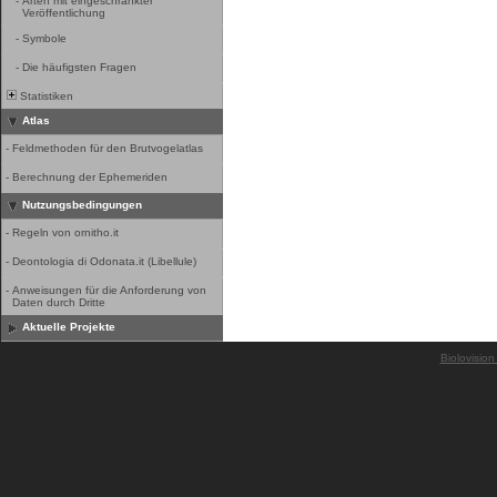
-
Arten mit eingeschränkter
Veröffentlichung
-
Symbole
-
Die häufigsten Fragen
Statistiken
Atlas
-
Feldmethoden für den Brutvogelatlas
-
Berechnung der Ephemeriden
Nutzungsbedingungen
-
Regeln von ornitho.it
-
Deontologia di Odonata.it (Libellule)
-
Anweisungen für die Anforderung von
Daten durch Dritte
Aktuelle Projekte
Biolovision