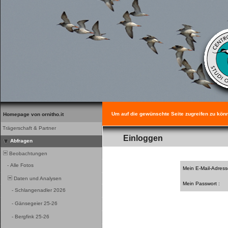
Um auf die gewünschte Seite zugreifen zu könne
Homepage von ornitho.it
Trägerschaft & Partner
Einloggen
Abfragen
Beobachtungen
-
Alle Fotos
Mein E-Mail-Adress
Daten und Analysen
Mein Passwort :
-
Schlangenadler 2026
-
Gänsegeier 25-26
-
Bergfink 25-26