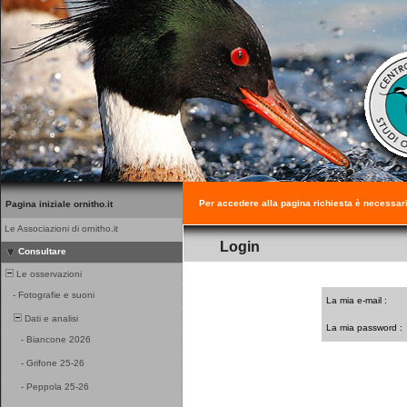
Per accedere alla pagina richiesta è necessar
Pagina iniziale ornitho.it
Le Associazioni di ornitho.it
Login
Consultare
Le osservazioni
-
Fotografie e suoni
La mia e-mail :
Dati e analisi
La mia password :
-
Biancone 2026
-
Grifone 25-26
-
Peppola 25-26