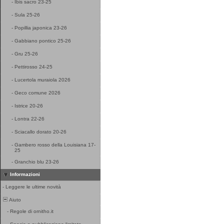
-
Ibis sacro 23-25
-
Sula 25-26
-
Popillia japonica 23-26
-
Gabbiano pontico 25-26
-
Gru 25-26
-
Pettirosso 24-25
-
Lucertola muraiola 2026
-
Geco comune 2026
-
Istrice 20-26
-
Lontra 22-26
-
Sciacallo dorato 20-26
-
Gambero rosso della Louisiana 17-
25
-
Granchio blu 23-26
Informazioni
-
Leggere le ultime novità
Aiuto
-
Regole di ornitho.it