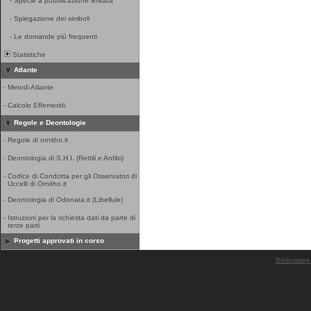
-
Specie a pubblicazione limitata
-
Spiegazione dei simboli
-
Le domande più frequenti
Statistiche
Atlante
-
Metodi Atlante
-
Calcolo Effemeridi
Regole e Deontologie
-
Regole di ornitho.it
-
Deontologia di S.H.I. (Rettili e Anfibi)
-
Codice di Condotta per gli Osservatori di
Uccelli di Ornitho.it
-
Deontologia di Odonata.it (Libellule)
-
Istruzioni per la richiesta dati da parte di
terze parti
Progetti approvati in corso
Biolovision