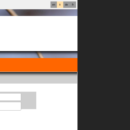
en
it
de
fr