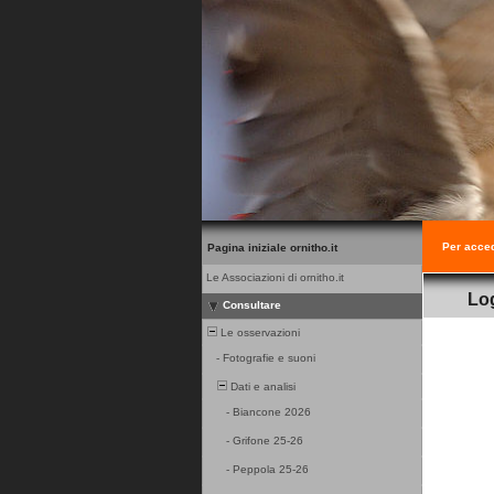
Per acced
Pagina iniziale ornitho.it
Le Associazioni di ornitho.it
Lo
Consultare
Le osservazioni
-
Fotografie e suoni
Dati e analisi
-
Biancone 2026
-
Grifone 25-26
-
Peppola 25-26