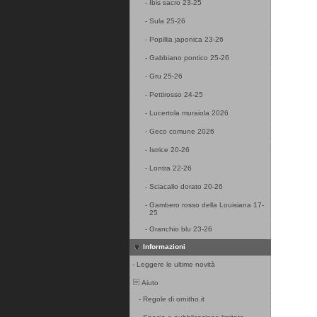
-
Ibis sacro 23-25
-
Sula 25-26
-
Popillia japonica 23-26
-
Gabbiano pontico 25-26
-
Gru 25-26
-
Pettirosso 24-25
-
Lucertola muraiola 2026
-
Geco comune 2026
-
Istrice 20-26
-
Lontra 22-26
-
Sciacallo dorato 20-26
-
Gambero rosso della Louisiana 17-
25
-
Granchio blu 23-26
Informazioni
-
Leggere le ultime novità
Aiuto
-
Regole di ornitho.it