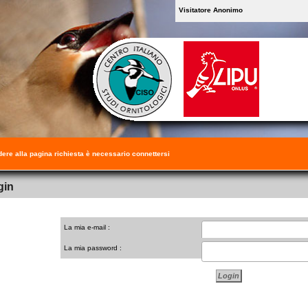
Visitatore Anonimo
ere alla pagina richiesta è necessario connettersi
gin
La mia e-mail :
La mia password :