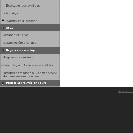
-
Explication des symboles
-
les FAQs
Statistiques d'utilisation
Atlas
-
Méthode de l'atlas
-
Calcul des éphémérides
Règles et déontologie
-
Réglement d'ornitho.it
-
Deontologia di Odonata.it (Libellule)
-
Instructions relatives aux demandes de
données émanant de tiers
Projets approuvés en cours
Biolovision