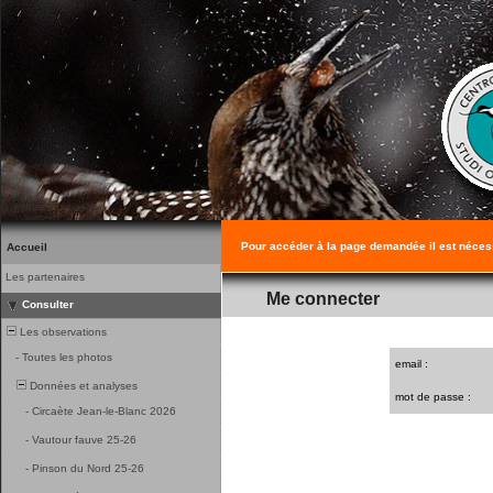
Pour accéder à la page demandée il est néces
Accueil
Les partenaires
Me connecter
Consulter
Les observations
-
Toutes les photos
email :
Données et analyses
mot de passe :
-
Circaète Jean-le-Blanc 2026
-
Vautour fauve 25-26
-
Pinson du Nord 25-26