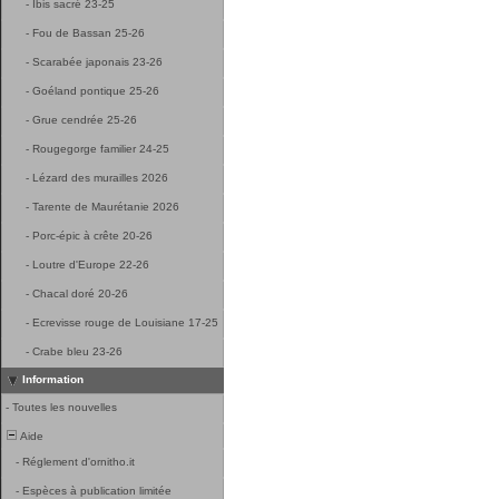
-
Ibis sacré 23-25
-
Fou de Bassan 25-26
-
Scarabée japonais 23-26
-
Goéland pontique 25-26
-
Grue cendrée 25-26
-
Rougegorge familier 24-25
-
Lézard des murailles 2026
-
Tarente de Maurétanie 2026
-
Porc-épic à crête 20-26
-
Loutre d'Europe 22-26
-
Chacal doré 20-26
-
Ecrevisse rouge de Louisiane 17-25
-
Crabe bleu 23-26
Information
-
Toutes les nouvelles
Aide
-
Réglement d'ornitho.it
-
Espèces à publication limitée