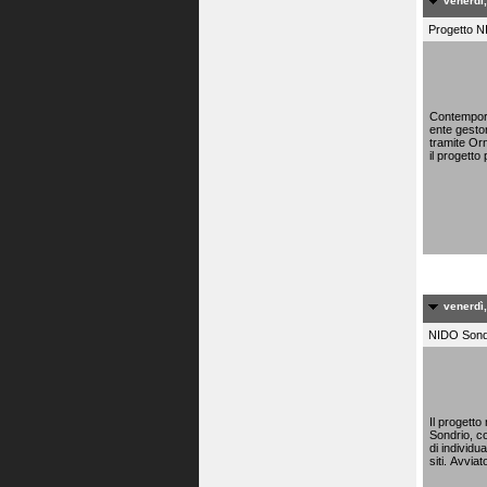
venerdì,
Progetto N
Contemporan
ente gesto
tramite Orn
il progetto
venerdì,
NIDO Sond
Il progetto
Sondrio, co
di individua
siti. Avvia