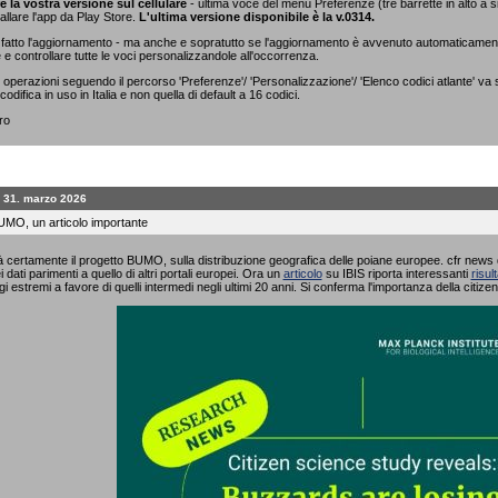
re la vostra versione sul cellulare
- ultima voce del menù Preferenze (tre barrette in alto a sini
tallare l'app da Play Store.
L'ultima versione disponibile è la v.0314.
fatto l'aggiornamento - ma anche e sopratutto se l'aggiornamento è avvenuto automaticamente 
e controllare tutte le voci personalizzandole all'occorrenza.
operazioni seguendo il percorso 'Preferenze'/ 'Personalizzazione'/ 'Elenco codici atlante' va 
codifica in uso in Italia e non quella di default a 16 codici.
ro
, 31. marzo 2026
UMO, un articolo importante
à certamente il progetto BUMO, sulla distribuzione geografica delle poiane europee. cfr news del
i dati parimenti a quello di altri portali europei. Ora un
articolo
su IBIS riporta interessanti
risult
i estremi a favore di quelli intermedi negli ultimi 20 anni. Si conferma l'importanza della citizen