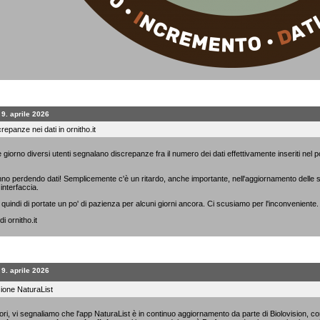
 9. aprile 2026
repanze nei dati in ornitho.it
giorno diversi utenti segnalano discrepanze fra il numero dei dati effettivamente inseriti nel p
no perdendo dati! Semplicemente c'è un ritardo, anche importante, nell'aggiornamento delle sta
nterfaccia.
uindi di portate un po' di pazienza per alcuni giorni ancora. Ci scusiamo per l'inconveniente.
i ornitho.it
 9. aprile 2026
ione NaturaList
tori, vi segnaliamo che l'app NaturaList è in continuo aggiornamento da parte di Biolovision, con