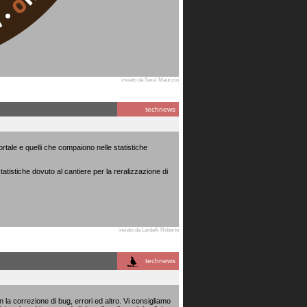
inviato da Sara' Maurizio
technews
ortale e quelli che compaiono nelle statistiche
tistiche dovuto al cantiere per la reralizzazione di
inviato da Lardelli Roberto
technews
 la correzione di bug, errori ed altro. Vi consigliamo