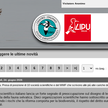
Visitatore Anonimo
gere le ultime novità
2
3
4
5
6
7
8
9
>
>|
no./pag. :
dì, 24. giugno 2026
 Presa di posizione di 10 società scientifiche e del WWF che scrivono alle più alte cariche de
scientifico italiano lancia un forte segnale di preoccupazione sul disegno di 
ela della fauna selvatica. Dieci organizzazioni scientifiche hanno sottoscritto un
do i rischi che la riforma comporta per la biodiversità, il rispetto del diritto e
li.