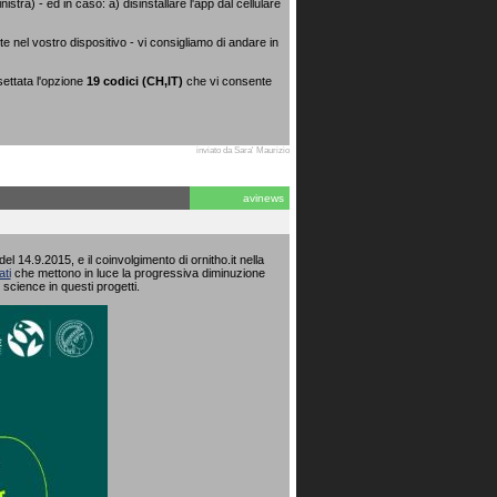
stra) - ed in caso: a) disinstallare l'app dal cellulare
nel vostro dispositivo - vi consigliamo di andare in
settata l'opzione
19 codici (CH,IT)
che vi consente
inviato da Sara' Maurizio
avinews
 14.9.2015, e il coinvolgimento di ornitho.it nella
ati
che mettono in luce la progressiva diminuzione
 science in questi progetti.