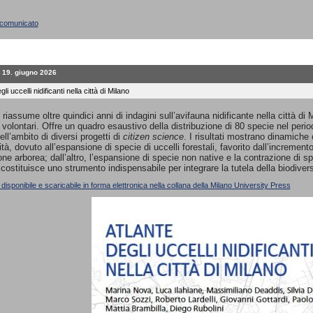
l comunicato
 19. giugno 2026
gli uccelli nidificanti nella città di Milano
 riassume oltre quindici anni di indagini sull’avifauna nidificante nella città di 
 volontari. Offre un quadro esaustivo della distribuzione di 80 specie nel per
ell’ambito di diversi progetti di
citizen science
. I risultati mostrano dinamiche
ità, dovuto all’espansione di specie di uccelli forestali, favorito dall’incremen
ne arborea; dall’altro, l’espansione di specie non native e la contrazione di sp
 costituisce uno strumento indispensabile per integrare la tutela della biodivers
 disponibile e scaricabile in forma elettronica nella collana della Milano University Press