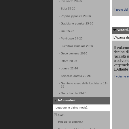
-
Ibis sacro 23-25
-
Sula 25-26
Il testo de
-
Popillia japonica 23-26
-
Gabbiano pontico 25-26
venerdì,
-
Gru 25-26
L'Atlante de
-
Pettirosso 24-25
-
Lucertola muraiola 2026
Il volume
decine di
-
Geco comune 2026
raccolti n
biodivers
-
Istrice 20-26
vegetazio
-
Lontra 22-26
L’Atlante
-
Sciacallo dorato 20-26
Il volume è
-
Gambero rosso della Louisiana 17-
25
-
Granchio blu 23-26
Informazioni
-
Leggere le ultime novità
Aiuto
-
Regole di ornitho.it