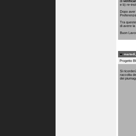
di
verifica
e b) re-ins
Dopo aver 
Preferenze 
Tra queste 
di avere la 
Buon Lavo
martedì
Progetto B
Si ricorder
raccolta de
dei piumagg