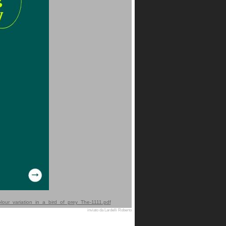
lour_variation_in_a_bird_of_prey_The-1111.pdf
inviato da Lardelli Roberto