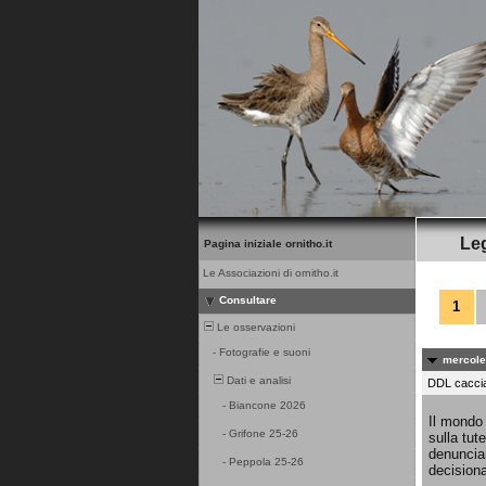
Leg
Pagina iniziale ornitho.it
Le Associazioni di ornitho.it
Consultare
1
Le osservazioni
-
Fotografie e suoni
mercole
Dati e analisi
DDL caccia.
-
Biancone 2026
Il mondo 
-
Grifone 25-26
sulla tut
denuncian
-
Peppola 25-26
decisiona