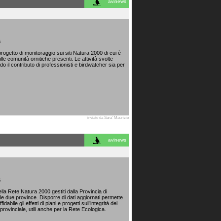
avinews
6
ogetto di monitoraggio sui siti Natura 2000 di cui è
lle comunità ornitiche presenti. Le attività svolte
do il contributo di professionisti e birdwatcher sia per
inviato da Sara' Maurizio
avinews
6
lla Rete Natura 2000 gestiti dalla Provincia di
lle due province. Disporre di dati aggiornati permette
bile gli effetti di piani e progetti sull’integrità dei
o provinciale, utili anche per la Rete Ecologica.