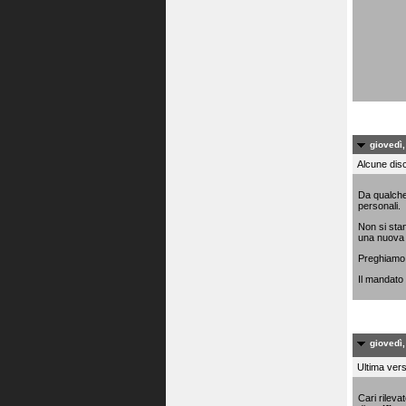
giovedì,
Alcune disc
Da qualche 
personali.
Non si stan
una nuova i
Preghiamo q
Il mandato d
giovedì,
Ultima vers
Cari rileva