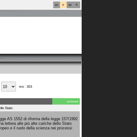
en
it
de
fr
nro : 303
avinews
llo Stato
legge AS 1552 di riforma della legge 157/1992
a lettera alle più alte cariche dello Stato
uropeo e il ruolo della scienza nei processi