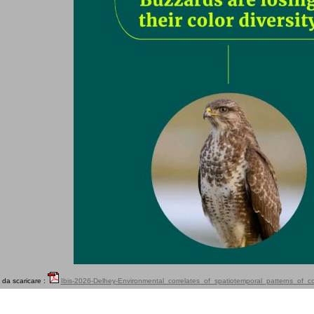
da scaricare :
Ibis-2026-Delhey-Environmental_correlates_of_spatiotemporal_patterns_of_co