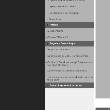
-
Specie a pubblicazione limitata
-
Spiegazione dei simboli
-
Le domande più frequenti
Statistiche
Atlante
-
Metodi Atlante
-
Calcolo Effemeridi
Regole e Deontologie
-
Regole di ornitho.it
-
Deontologia di S.H.I. (Rettili e Anfibi)
-
Codice di Condotta per gli Osservatori di
Uccelli di Ornitho.it
-
Deontologia di Odonata.it (Libellule)
-
Istruzioni per la richiesta dati da parte di
terze parti
Progetti approvati in corso