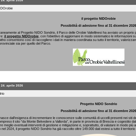
 24. aprile 2026
IDOrobie
il
progetto NIDOrobie
Possibilità di adesione fino al 31 dicembre 202
eamente al Progetto NIDO Sondrio, il Parco delle Orobie Valtellinesi ha avviato un proprio pr
re:
il
progetto NIDOrobie
, con l’obiettivo di aggiornare in modo sistematico le informazioni su
itho consentono così di raccogliere i dati in maniera coordinata su tutto il territorio, valorizzan
 provinciale sia per quello del Parco.
 24. aprile 2026
rio
Progetto NIDO Sondrio
Possibilità di adesione fino al 31 dicembre 202
 nasce dall’esigenza di incrementare le conoscenze sulle comunità di uccelli presenti nei siti de
mpreso il sito “da Monte Belvedere a Vallorda”, in parte in provincia di Brescia e cogestito da
re meglio eventuali interventi di gestione e mitigazione e, soprattutto, di valutare in modo più affida
to nel 2024, il progetto NIDO Sondrio ha già raccolto oltre 149.000 dati estesi a tutto il territori