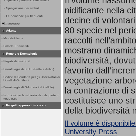
Il volume riassume 
-
Specie a pubblicazione limitata
nidificante nella ci
-
Spiegazione dei simboli
-
Le domande più frequenti
decine di volontari
Statistiche
80 specie nel per
Atlante
raccolti nell’ambito
-
Metodi Atlante
-
Calcolo Effemeridi
mostrano dinamich
Regole e Deontologie
biodiversità, dovut
-
Regole di ornitho.it
favorito dall’incr
-
Deontologia di S.H.I. (Rettili e Anfibi)
-
Codice di Condotta per gli Osservatori di
vegetazione arbore
Uccelli di Ornitho.it
la contrazione di s
-
Deontologia di Odonata.it (Libellule)
-
Istruzioni per la richiesta dati da parte di
costituisce uno st
terze parti
Progetti approvati in corso
della biodiversità 
Il volume è disponibile
University Press