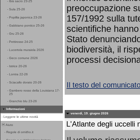
-
Ibis sacro 23-25
preoccupazione sul
-
Sula 25-26
157/1992 sulla tut
-
Popillia japonica 23-26
scientifiche hanno 
-
Gabbiano pontico 25-26
-
Gru 25-26
Stato denunciando 
-
Pettirosso 24-25
biodiversità, il ris
-
Lucertola muraiola 2026
processi decisional
-
Geco comune 2026
-
Istrice 20-26
-
Lontra 22-26
Il testo del comunicat
-
Sciacallo dorato 20-26
-
Gambero rosso della Louisiana 17-
25
-
Granchio blu 23-26
Informazioni
venerdì, 19. giugno 2026
-
Leggere le ultime novità
L'Atlante degli uccelli n
Aiuto
-
Regole di ornitho.it