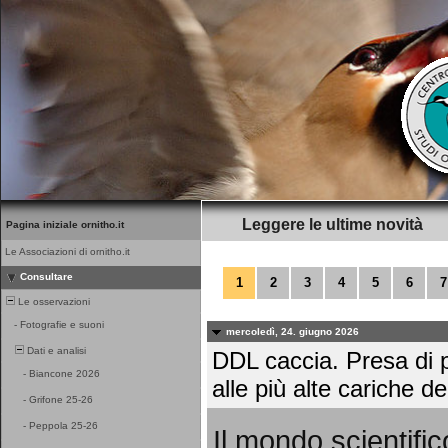
Leggere le ultime novità
Pagina iniziale ornitho.it
Le Associazioni di ornitho.it
Consultare
1
2
3
4
5
6
7
Le osservazioni
-
Fotografie e suoni
mercoledì, 24. giugno 2026
Dati e analisi
DDL caccia. Presa di p
-
Biancone 2026
alle più alte cariche de
-
Grifone 25-26
-
Peppola 25-26
Il mondo scientific