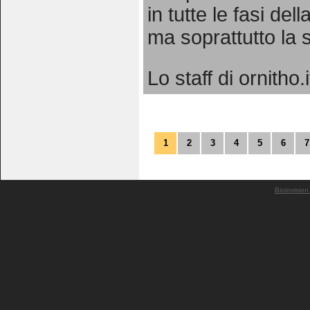
in tutte le fasi de
ma soprattutto la
Lo staff di ornitho.i
1
2
3
4
5
6
7
Biolovision