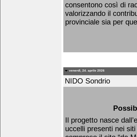
consentono così di racc
valorizzando il contrib
provinciale sia per qu
venerdì, 24. aprile 2026
NIDO Sondrio
Possib
Il progetto nasce dall
uccelli presenti nei si