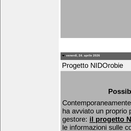
venerdì, 24. aprile 2026
Progetto NIDOrobie
Possib
Contemporaneamente al
ha avviato un proprio 
gestore:
il
progetto 
le informazioni sulle c