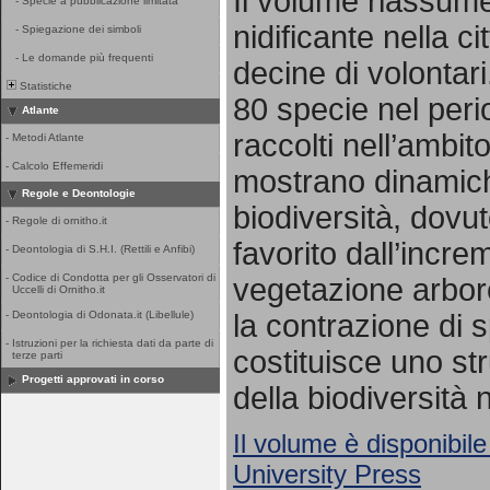
Il volume riassume 
-
Specie a pubblicazione limitata
nidificante nella ci
-
Spiegazione dei simboli
-
Le domande più frequenti
decine di volontari
Statistiche
80 specie nel per
Atlante
raccolti nell’ambito
-
Metodi Atlante
-
Calcolo Effemeridi
mostrano dinamich
Regole e Deontologie
biodiversità, dovut
-
Regole di ornitho.it
favorito dall’incr
-
Deontologia di S.H.I. (Rettili e Anfibi)
-
Codice di Condotta per gli Osservatori di
vegetazione arbore
Uccelli di Ornitho.it
la contrazione di s
-
Deontologia di Odonata.it (Libellule)
-
Istruzioni per la richiesta dati da parte di
costituisce uno st
terze parti
Progetti approvati in corso
della biodiversità 
Il volume è disponibile
University Press