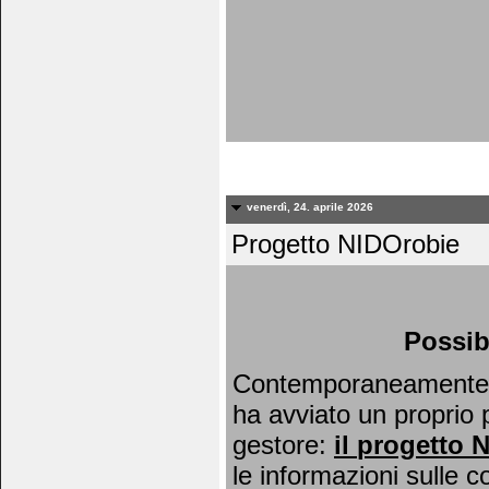
venerdì, 24. aprile 2026
Progetto NIDOrobie
Possib
Contemporaneamente al
ha avviato un proprio 
gestore:
il
progetto 
le informazioni sulle c