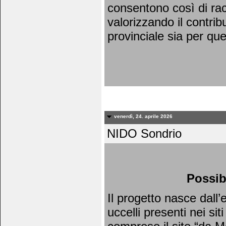
consentono così di racc
valorizzando il contrib
provinciale sia per qu
venerdì, 24. aprile 2026
NIDO Sondrio
Possib
Il progetto nasce dall
uccelli presenti nei si