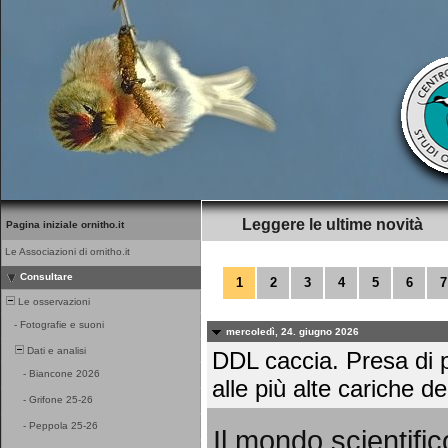
Leggere le ultime novità
Pagina iniziale ornitho.it
Le Associazioni di ornitho.it
Consultare
1
2
3
4
5
6
7
Le osservazioni
-
Fotografie e suoni
mercoledì, 24. giugno 2026
Dati e analisi
DDL caccia. Presa di p
-
Biancone 2026
alle più alte cariche de
-
Grifone 25-26
-
Peppola 25-26
Il mondo scientific