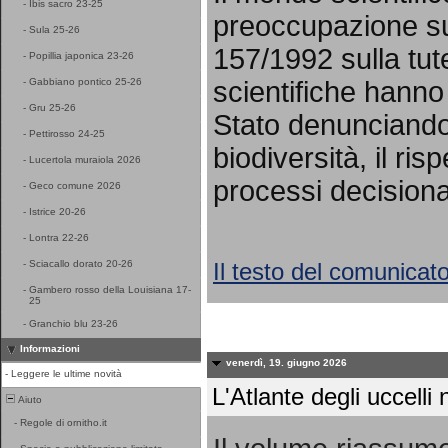
-
Ibis sacro 23-25
preoccupazione sul
-
Sula 25-26
157/1992 sulla tut
-
Popillia japonica 23-26
scientifiche hanno 
-
Gabbiano pontico 25-26
-
Gru 25-26
Stato denunciando 
-
Pettirosso 24-25
biodiversità, il ris
-
Lucertola muraiola 2026
processi decisional
-
Geco comune 2026
-
Istrice 20-26
-
Lontra 22-26
Il testo del comunicat
-
Sciacallo dorato 20-26
-
Gambero rosso della Louisiana 17-
25
-
Granchio blu 23-26
Informazioni
venerdì, 19. giugno 2026
-
Leggere le ultime novità
L'Atlante degli uccelli n
Aiuto
-
Regole di ornitho.it