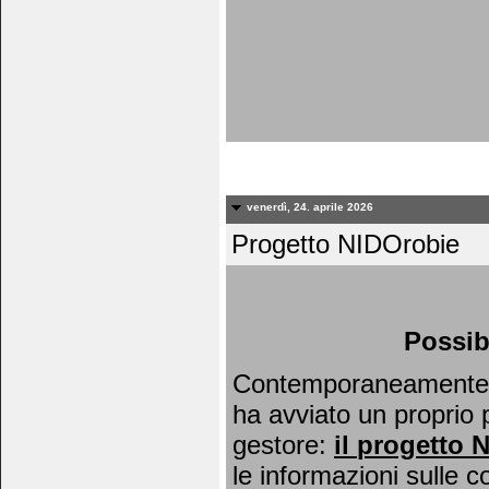
venerdì, 24. aprile 2026
Progetto NIDOrobie
Possib
Contemporaneamente al
ha avviato un proprio 
gestore:
il
progetto 
le informazioni sulle c