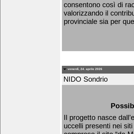
consentono così di racc
valorizzando il contrib
provinciale sia per qu
venerdì, 24. aprile 2026
NIDO Sondrio
Possib
Il progetto nasce dall
uccelli presenti nei si