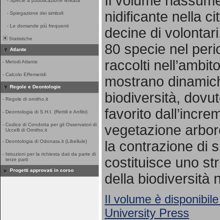
Il volume riassume 
-
Specie a pubblicazione limitata
nidificante nella ci
-
Spiegazione dei simboli
-
Le domande più frequenti
decine di volontari
Statistiche
80 specie nel per
Atlante
raccolti nell’ambito
-
Metodi Atlante
-
Calcolo Effemeridi
mostrano dinamich
Regole e Deontologie
biodiversità, dovut
-
Regole di ornitho.it
favorito dall’incr
-
Deontologia di S.H.I. (Rettili e Anfibi)
-
Codice di Condotta per gli Osservatori di
vegetazione arbore
Uccelli di Ornitho.it
la contrazione di s
-
Deontologia di Odonata.it (Libellule)
-
Istruzioni per la richiesta dati da parte di
costituisce uno st
terze parti
Progetti approvati in corso
della biodiversità 
Il volume è disponibile
University Press