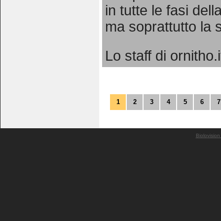
in tutte le fasi de
ma soprattutto la
Lo staff di ornitho.i
1
2
3
4
5
6
7
Biolovision