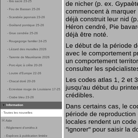
-
Ibis sacré 23-25
de nicher (p. ex. Gypaète
-
Fou de Bassan 25-26
commencent à marquer leu
-
Scarabée japonais 23-26
déjà construit leur nid (
Héron cendré, Pie bavar
-
Goéland pontique 25-26
déjà être noté.
-
Grue cendrée 25-26
-
Rougegorge familier 24-25
Le début de la période 
-
Lézard des murailles 2026
avec le comportement pr
-
Tarente de Maurétanie 2026
un comportement territori
-
Porc-épic à crête 20-26
consulter les spécialiste
-
Loutre d'Europe 22-26
Les codes atlas 1, 2 et 
-
Chacal doré 20-26
jusqu'au début du printe
-
Ecrevisse rouge de Louisiane 17-25
crédibles.
-
Crabe bleu 23-26
Dans certains cas, le co
Information
période de reproduction d
-
Toutes les nouvelles
locales rendent un code a
Aide
"ignorer" pour saisir la 
-
Réglement d'ornitho.it
-
Espèces à publication limitée