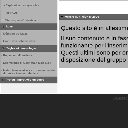
-
Explication des symboles
-
les FAQs
mercredi, 4. février 2009
Statistiques d'utilisation
Questo sito è in allestim
Atlas
-
Méthode de l'atlas
Il suo contenuto è in fa
-
Calcul des éphémérides
funzionante per l'inserim
Règles et déontologie
Questi ultimi sono per o
-
Réglement d'ornitho.it
disposizione del gruppo
-
Deontologia di Odonata.it (Libellule)
-
Instructions relatives aux demandes de
données émanant de tiers
Projets approuvés en cours
Biolovision