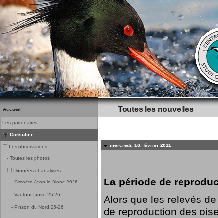
Toutes les nouvelles
Accueil
Les partenaires
Consulter
mercredi, 16. février 2011
Les observations
-
Toutes les photos
Données et analyses
La période de reprodu
-
Circaète Jean-le-Blanc 2026
-
Vautour fauve 25-26
Alors que les relevés de 
-
Pinson du Nord 25-26
de reproduction des ois