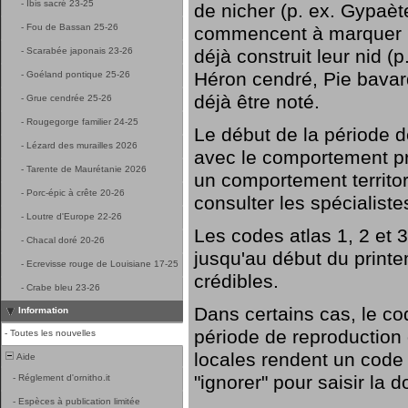
-
Ibis sacré 23-25
de nicher (p. ex. Gypaète
-
Fou de Bassan 25-26
commencent à marquer leu
-
Scarabée japonais 23-26
déjà construit leur nid (
Héron cendré, Pie bavar
-
Goéland pontique 25-26
déjà être noté.
-
Grue cendrée 25-26
-
Rougegorge familier 24-25
Le début de la période 
-
Lézard des murailles 2026
avec le comportement pr
-
Tarente de Maurétanie 2026
un comportement territori
-
Porc-épic à crête 20-26
consulter les spécialiste
-
Loutre d'Europe 22-26
Les codes atlas 1, 2 et 
-
Chacal doré 20-26
jusqu'au début du printe
-
Ecrevisse rouge de Louisiane 17-25
crédibles.
-
Crabe bleu 23-26
Dans certains cas, le co
Information
période de reproduction d
-
Toutes les nouvelles
locales rendent un code a
Aide
"ignorer" pour saisir la 
-
Réglement d'ornitho.it
-
Espèces à publication limitée