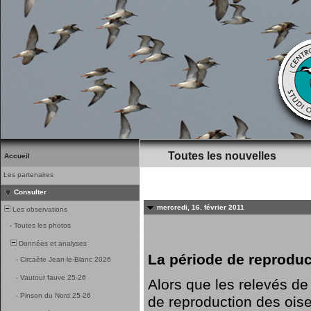
Toutes les nouvelles
Accueil
Les partenaires
Consulter
mercredi, 16. février 2011
Les observations
-
Toutes les photos
Données et analyses
La période de reprodu
-
Circaète Jean-le-Blanc 2026
-
Vautour fauve 25-26
Alors que les relevés de 
-
Pinson du Nord 25-26
de reproduction des ois