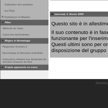
-
Explication des symboles
-
les FAQs
mercredi, 4. février 2009
Statistiques d'utilisation
Questo sito è in allestim
Atlas
-
Méthode de l'atlas
Il suo contenuto è in fa
-
Calcul des éphémérides
funzionante per l'inserim
Règles et déontologie
Questi ultimi sono per o
-
Réglement d'ornitho.it
disposizione del gruppo
-
Deontologia di Odonata.it (Libellule)
-
Instructions relatives aux demandes de
données émanant de tiers
Projets approuvés en cours
Biolovision