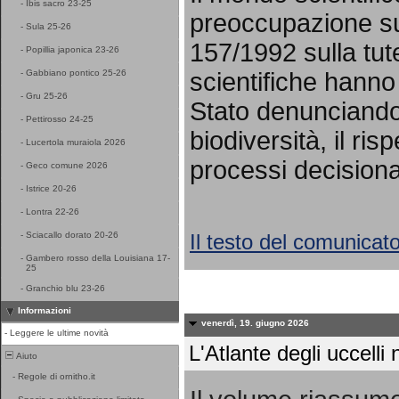
-
Ibis sacro 23-25
preoccupazione sul
-
Sula 25-26
157/1992 sulla tut
-
Popillia japonica 23-26
scientifiche hanno 
-
Gabbiano pontico 25-26
-
Gru 25-26
Stato denunciando 
-
Pettirosso 24-25
biodiversità, il ris
-
Lucertola muraiola 2026
processi decisional
-
Geco comune 2026
-
Istrice 20-26
-
Lontra 22-26
Il testo del comunicat
-
Sciacallo dorato 20-26
-
Gambero rosso della Louisiana 17-
25
-
Granchio blu 23-26
Informazioni
venerdì, 19. giugno 2026
-
Leggere le ultime novità
L'Atlante degli uccelli n
Aiuto
-
Regole di ornitho.it