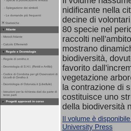
Il volume riassume 
-
Specie a pubblicazione limitata
nidificante nella ci
-
Spiegazione dei simboli
-
Le domande più frequenti
decine di volontari
Statistiche
80 specie nel per
Atlante
raccolti nell’ambito
-
Metodi Atlante
-
Calcolo Effemeridi
mostrano dinamich
Regole e Deontologie
biodiversità, dovut
-
Regole di ornitho.it
favorito dall’incr
-
Deontologia di S.H.I. (Rettili e Anfibi)
-
Codice di Condotta per gli Osservatori di
vegetazione arbore
Uccelli di Ornitho.it
la contrazione di s
-
Deontologia di Odonata.it (Libellule)
-
Istruzioni per la richiesta dati da parte di
costituisce uno st
terze parti
Progetti approvati in corso
della biodiversità 
Il volume è disponibile
University Press