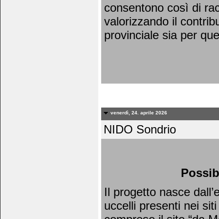
consentono così di racc
valorizzando il contrib
provinciale sia per qu
venerdì, 24. aprile 2026
NIDO Sondrio
Possib
Il progetto nasce dall
uccelli presenti nei si