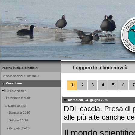
Leggere le ultime novità
Pagina iniziale ornitho.it
Le Associazioni di ornitho.it
Consultare
1
2
3
4
5
6
7
Le osservazioni
-
Fotografie e suoni
mercoledì, 24. giugno 2026
Dati e analisi
DDL caccia. Presa di p
-
Biancone 2026
alle più alte cariche de
-
Grifone 25-26
-
Peppola 25-26
Il mondo scientific