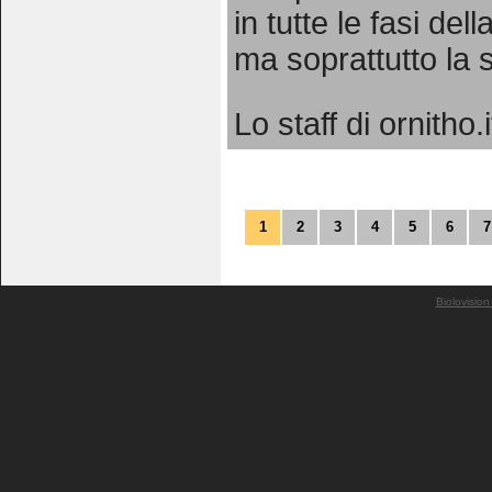
in tutte le fasi de
ma soprattutto la
Lo staff di ornitho.i
1
2
3
4
5
6
7
Biolovision