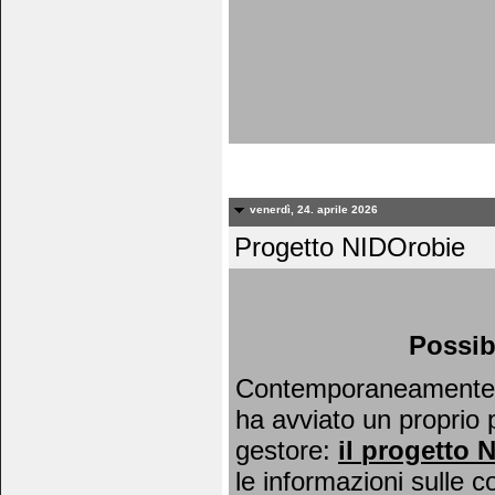
venerdì, 24. aprile 2026
Progetto NIDOrobie
Possib
Contemporaneamente al
ha avviato un proprio 
gestore:
il
progetto 
le informazioni sulle c