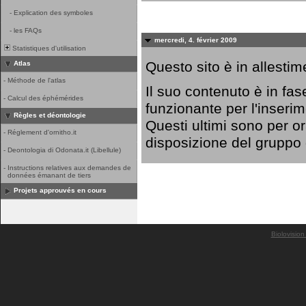
-
Explication des symboles
-
les FAQs
mercredi, 4. février 2009
Statistiques d'utilisation
Questo sito è in allestim
Atlas
-
Méthode de l'atlas
Il suo contenuto è in fa
-
Calcul des éphémérides
funzionante per l'inserim
Règles et déontologie
Questi ultimi sono per o
-
Réglement d'ornitho.it
disposizione del gruppo
-
Deontologia di Odonata.it (Libellule)
-
Instructions relatives aux demandes de
données émanant de tiers
Projets approuvés en cours
Biolovision