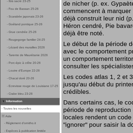
-
Ibis sacré 23-25
de nicher (p. ex. Gypaète
-
Fou de Bassan 25-26
commencent à marquer leu
-
Scarabée japonais 23-26
déjà construit leur nid (
Héron cendré, Pie bavar
-
Goéland pontique 25-26
déjà être noté.
-
Grue cendrée 25-26
-
Rougegorge familier 24-25
Le début de la période 
-
Lézard des murailles 2026
avec le comportement pr
-
Tarente de Maurétanie 2026
un comportement territori
-
Porc-épic à crête 20-26
consulter les spécialiste
-
Loutre d'Europe 22-26
Les codes atlas 1, 2 et 
-
Chacal doré 20-26
jusqu'au début du printe
-
Ecrevisse rouge de Louisiane 17-25
crédibles.
-
Crabe bleu 23-26
Dans certains cas, le co
Information
période de reproduction d
-
Toutes les nouvelles
locales rendent un code a
Aide
"ignorer" pour saisir la 
-
Réglement d'ornitho.it
-
Espèces à publication limitée