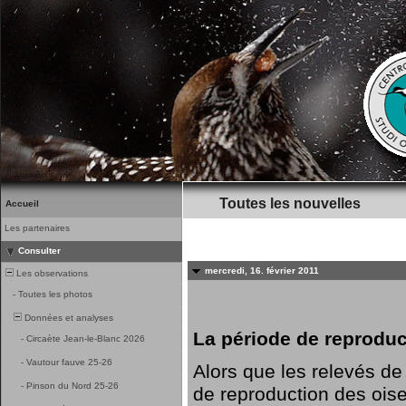
Toutes les nouvelles
Accueil
Les partenaires
Consulter
mercredi, 16. février 2011
Les observations
-
Toutes les photos
Données et analyses
La période de reprodu
-
Circaète Jean-le-Blanc 2026
-
Vautour fauve 25-26
Alors que les relevés de 
-
Pinson du Nord 25-26
de reproduction des ois