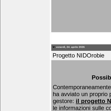
venerdì, 24. aprile 2026
Progetto NIDOrobie
Possib
Contemporaneamente al
ha avviato un proprio 
gestore:
il
progetto 
le informazioni sulle c