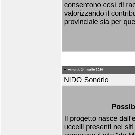
consentono così di racc
valorizzando il contrib
provinciale sia per qu
venerdì, 24. aprile 2026
NIDO Sondrio
Possib
Il progetto nasce dall
uccelli presenti nei si