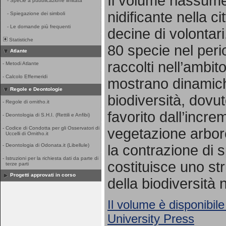
Il volume riassume 
-
Specie a pubblicazione limitata
nidificante nella ci
-
Spiegazione dei simboli
-
Le domande più frequenti
decine di volontari
Statistiche
80 specie nel per
Atlante
raccolti nell’ambito
-
Metodi Atlante
-
Calcolo Effemeridi
mostrano dinamich
Regole e Deontologie
biodiversità, dovut
-
Regole di ornitho.it
favorito dall’incr
-
Deontologia di S.H.I. (Rettili e Anfibi)
-
Codice di Condotta per gli Osservatori di
vegetazione arbore
Uccelli di Ornitho.it
la contrazione di s
-
Deontologia di Odonata.it (Libellule)
-
Istruzioni per la richiesta dati da parte di
costituisce uno st
terze parti
Progetti approvati in corso
della biodiversità 
Il volume è disponibile
University Press