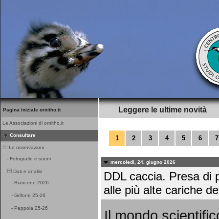
Leggere le ultime novità
Pagina iniziale ornitho.it
Le Associazioni di ornitho.it
Consultare
1
2
3
4
5
6
7
Le osservazioni
-
Fotografie e suoni
mercoledì, 24. giugno 2026
Dati e analisi
DDL caccia. Presa di p
-
Biancone 2026
alle più alte cariche de
-
Grifone 25-26
-
Peppola 25-26
Il mondo scientific