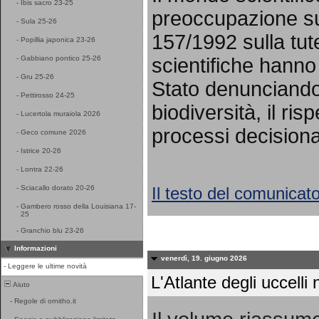
-
Ibis sacro 23-25
preoccupazione sul
-
Sula 25-26
157/1992 sulla tut
-
Popillia japonica 23-26
scientifiche hanno 
-
Gabbiano pontico 25-26
-
Gru 25-26
Stato denunciando 
-
Pettirosso 24-25
biodiversità, il ris
-
Lucertola muraiola 2026
processi decisional
-
Geco comune 2026
-
Istrice 20-26
-
Lontra 22-26
Il testo del comunicat
-
Sciacallo dorato 20-26
-
Gambero rosso della Louisiana 17-
25
-
Granchio blu 23-26
Informazioni
venerdì, 19. giugno 2026
-
Leggere le ultime novità
L'Atlante degli uccelli n
Aiuto
-
Regole di ornitho.it