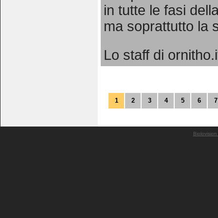
in tutte le fasi de
ma soprattutto la
Lo staff di ornitho.i
1
2
3
4
5
6
7
Biolovision