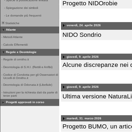
-
Specie a pubblicazione limitata
Progetto NIDOrobie
-
Spiegazione dei simboli
-
Le domande più frequenti
Statistiche
venerdì, 24. aprile 2026
Atlante
NIDO Sondrio
-
Metodi Atlante
-
Calcolo Effemeridi
Regole e Deontologie
giovedì, 9. aprile 2026
-
Regole di ornitho.it
Alcune discrepanze nei da
-
Deontologia di S.H.I. (Rettili e Anfibi)
-
Codice di Condotta per gli Osservatori di
Uccelli di Ornitho.it
-
Deontologia di Odonata.it (Libellule)
giovedì, 9. aprile 2026
-
Istruzioni per la richiesta dati da parte di
Ultima versione NaturaLi
terze parti
Progetti approvati in corso
martedì, 31. marzo 2026
Progetto BUMO, un artic