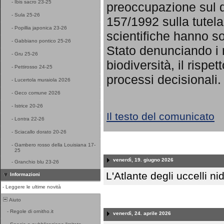
-
Ibis sacro 23-25
preoccupazione sul d
-
Sula 25-26
157/1992 sulla tutela
-
Popillia japonica 23-26
scientifiche hanno sot
-
Gabbiano pontico 25-26
Stato denunciando i r
-
Gru 25-26
biodiversità, il rispet
-
Pettirosso 24-25
processi decisionali.
-
Lucertola muraiola 2026
-
Geco comune 2026
-
Istrice 20-26
Il testo del comunicato
-
Lontra 22-26
-
Sciacallo dorato 20-26
-
Gambero rosso della Louisiana 17-
25
venerdì, 19. giugno 2026
-
Granchio blu 23-26
L'Atlante degli uccelli nid
Informazioni
-
Leggere le ultime novità
Aiuto
-
Regole di ornitho.it
venerdì, 24. aprile 2026