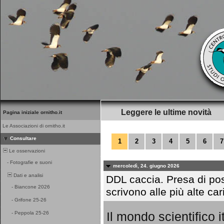
Leggere le ultime novità
Pagina iniziale ornitho.it
Le Associazioni di ornitho.it
Consultare
1
2
3
4
5
6
7
Le osservazioni
-
Fotografie e suoni
mercoledì, 24. giugno 2026
Dati e analisi
DDL caccia. Presa di pos
-
Biancone 2026
scrivono alle più alte car
-
Grifone 25-26
Il mondo scientifico i
-
Peppola 25-26