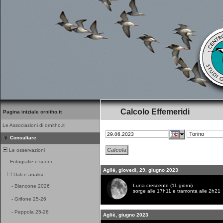
Calcolo Effemeridi
Pagina iniziale ornitho.it
Le Associazioni di ornitho.it
Consultare
Le osservazioni
-
Fotografie e suoni
Agliè, giovedì, 29. giugno 2023
Dati e analisi
Luna crescente (11 giorni)
-
Biancone 2026
sorge alle 17h11 e tramonta alle 2h21
-
Grifone 25-26
-
Peppola 25-26
Agliè, giugno 2023