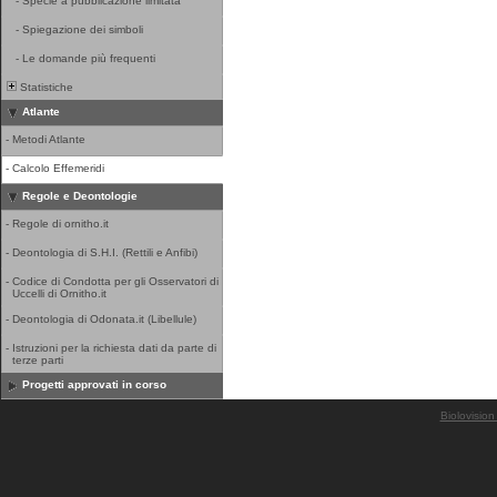
-
Specie a pubblicazione limitata
-
Spiegazione dei simboli
-
Le domande più frequenti
Statistiche
Atlante
-
Metodi Atlante
-
Calcolo Effemeridi
Regole e Deontologie
-
Regole di ornitho.it
-
Deontologia di S.H.I. (Rettili e Anfibi)
-
Codice di Condotta per gli Osservatori di
Uccelli di Ornitho.it
-
Deontologia di Odonata.it (Libellule)
-
Istruzioni per la richiesta dati da parte di
terze parti
Progetti approvati in corso
Biolovision