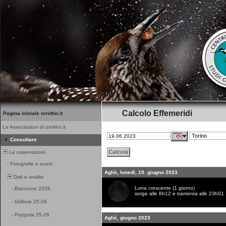
Calcolo Effemeridi
Pagina iniziale ornitho.it
Le Associazioni di ornitho.it
Consultare
Le osservazioni
-
Fotografie e suoni
Agliè, lunedì, 19. giugno 2023
Dati e analisi
Luna crescente (1 giorno)
-
Biancone 2026
sorge alle 6h12 e tramonta alle 23h01
-
Grifone 25-26
-
Peppola 25-26
Agliè, giugno 2023