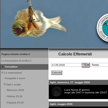
Calcolo Effemeridi
Pagina iniziale ornitho.it
Le Associazioni di ornitho.it
Consultare
Le osservazioni
-
Fotografie e suoni
Agliè, domenica, 17. maggio 2026
Dati e analisi
Luna Nuova (0 giorno)
-
Biancone 2026
sorge alle 5h47 e tramonta alle 22h27
-
Grifone 25-26
-
Peppola 25-26
Agliè, maggio 2026