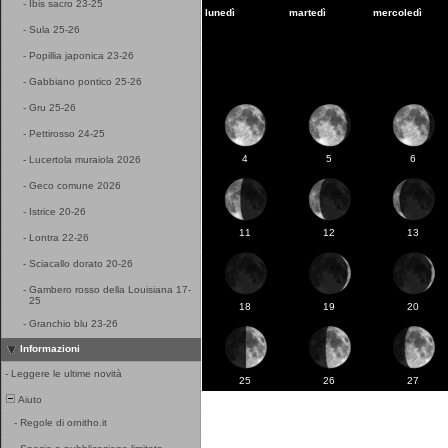
-
Ibis sacro 23-25
lunedì
martedì
mercoledì
-
Sula 25-26
-
Popillia japonica 23-26
-
Gabbiano pontico 25-26
-
Gru 25-26
-
Pettirosso 24-25
4
5
6
-
Lucertola muraiola 2026
-
Geco comune 2026
-
Istrice 20-26
11
12
13
-
Lontra 22-26
-
Sciacallo dorato 20-26
-
Gambero rosso della Louisiana 17-
25
18
19
20
-
Granchio blu 23-26
Informazioni
-
Leggere le ultime novità
25
26
27
Aiuto
-
Regole di ornitho.it