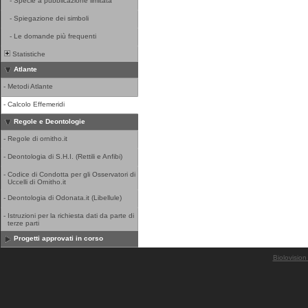
-
Specie a pubblicazione limitata
-
Spiegazione dei simboli
-
Le domande più frequenti
Statistiche
Atlante
-
Metodi Atlante
-
Calcolo Effemeridi
Regole e Deontologie
-
Regole di ornitho.it
-
Deontologia di S.H.I. (Rettili e Anfibi)
-
Codice di Condotta per gli Osservatori di
Uccelli di Ornitho.it
-
Deontologia di Odonata.it (Libellule)
-
Istruzioni per la richiesta dati da parte di
terze parti
Progetti approvati in corso
Biolovision