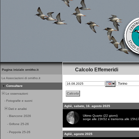
Calcolo Effemeridi
Pagina iniziale ornitho.it
Le Associazioni di ornitho.it
Consultare
Le osservazioni
-
Fotografie e suoni
Agliè, sabato, 16. agosto 2025
Dati e analisi
Ultimo Quarto (22 giorni)
-
Biancone 2026
sorge alle 23h52 e tramonta alle 15h1
-
Grifone 25-26
-
Peppola 25-26
Agliè, agosto 2025