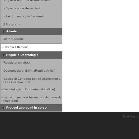
-
Specie a pubblicazione limitata
-
Spiegazione dei simboli
-
Le domande più frequenti
Statistiche
Atlante
-
Metodi Atlante
-
Calcolo Effemeridi
Regole e Deontologie
-
Regole di ornitho.it
-
Deontologia di S.H.I. (Rettili e Anfibi)
-
Codice di Condotta per gli Osservatori di
Uccelli di Ornitho.it
-
Deontologia di Odonata.it (Libellule)
-
Istruzioni per la richiesta dati da parte di
terze parti
Progetti approvati in corso
Biolovision