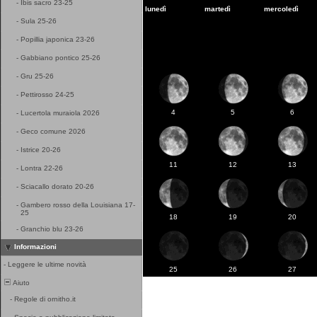
-
Ibis sacro 23-25
lunedì
martedì
mercoledì
-
Sula 25-26
-
Popillia japonica 23-26
-
Gabbiano pontico 25-26
-
Gru 25-26
-
Pettirosso 24-25
4
5
6
-
Lucertola muraiola 2026
-
Geco comune 2026
-
Istrice 20-26
11
12
13
-
Lontra 22-26
-
Sciacallo dorato 20-26
-
Gambero rosso della Louisiana 17-
25
18
19
20
-
Granchio blu 23-26
Informazioni
-
Leggere le ultime novità
25
26
27
Aiuto
-
Regole di ornitho.it