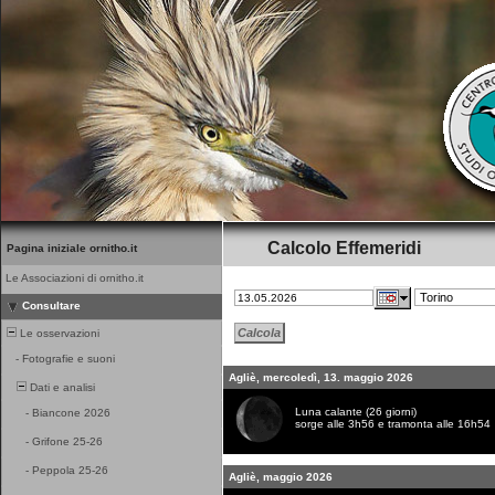
Calcolo Effemeridi
Pagina iniziale ornitho.it
Le Associazioni di ornitho.it
Consultare
Le osservazioni
-
Fotografie e suoni
Agliè, mercoledì, 13. maggio 2026
Dati e analisi
Luna calante (26 giorni)
-
Biancone 2026
sorge alle 3h56 e tramonta alle 16h54
-
Grifone 25-26
-
Peppola 25-26
Agliè, maggio 2026