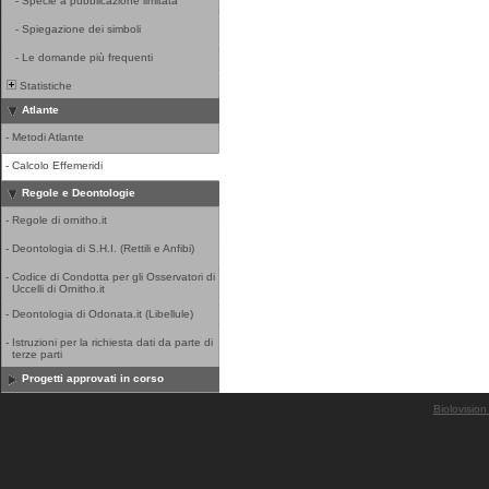
-
Specie a pubblicazione limitata
-
Spiegazione dei simboli
-
Le domande più frequenti
Statistiche
Atlante
-
Metodi Atlante
-
Calcolo Effemeridi
Regole e Deontologie
-
Regole di ornitho.it
-
Deontologia di S.H.I. (Rettili e Anfibi)
-
Codice di Condotta per gli Osservatori di
Uccelli di Ornitho.it
-
Deontologia di Odonata.it (Libellule)
-
Istruzioni per la richiesta dati da parte di
terze parti
Progetti approvati in corso
Biolovision