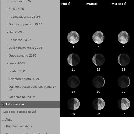
-
Ibis sacro 23-25
lunedì
martedì
mercoledì
-
Sula 25-26
-
Popillia japonica 23-26
-
Gabbiano pontico 25-26
-
Gru 25-26
-
Pettirosso 24-25
4
5
6
-
Lucertola muraiola 2026
-
Geco comune 2026
-
Istrice 20-26
11
12
13
-
Lontra 22-26
-
Sciacallo dorato 20-26
-
Gambero rosso della Louisiana 17-
25
18
19
20
-
Granchio blu 23-26
Informazioni
-
Leggere le ultime novità
25
26
27
Aiuto
-
Regole di ornitho.it