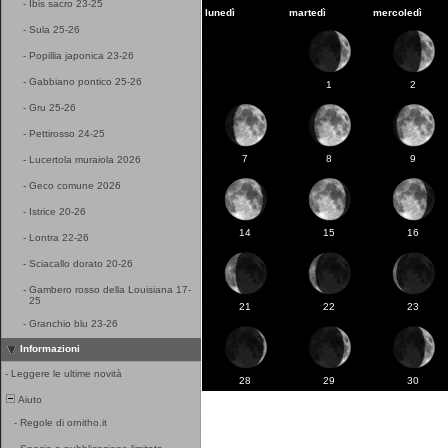
-
Ibis sacro 23-25
lunedì
martedì
mercoledì
-
Sula 25-26
-
Popillia japonica 23-26
-
Gabbiano pontico 25-26
1
2
-
Gru 25-26
-
Pettirosso 24-25
7
8
9
-
Lucertola muraiola 2026
-
Geco comune 2026
-
Istrice 20-26
14
15
16
-
Lontra 22-26
-
Sciacallo dorato 20-26
-
Gambero rosso della Louisiana 17-
25
21
22
23
-
Granchio blu 23-26
Informazioni
-
Leggere le ultime novità
28
29
30
Aiuto
-
Regole di ornitho.it