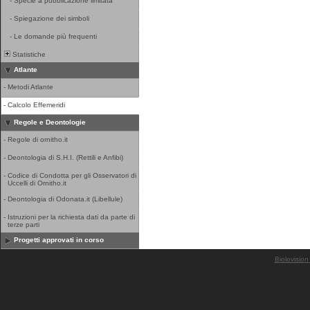
-
Specie a pubblicazione limitata
-
Spiegazione dei simboli
-
Le domande più frequenti
Statistiche
Atlante
-
Metodi Atlante
-
Calcolo Effemeridi
Regole e Deontologie
-
Regole di ornitho.it
-
Deontologia di S.H.I. (Rettili e Anfibi)
-
Codice di Condotta per gli Osservatori di
Uccelli di Ornitho.it
-
Deontologia di Odonata.it (Libellule)
-
Istruzioni per la richiesta dati da parte di
terze parti
Progetti approvati in corso
Biolovision