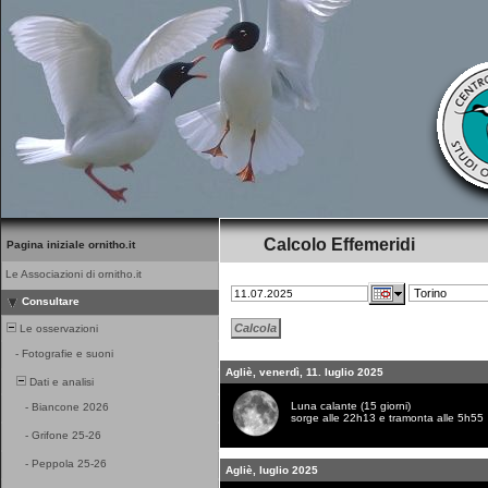
Calcolo Effemeridi
Pagina iniziale ornitho.it
Le Associazioni di ornitho.it
Consultare
Le osservazioni
-
Fotografie e suoni
Agliè, venerdì, 11. luglio 2025
Dati e analisi
Luna calante (15 giorni)
-
Biancone 2026
sorge alle 22h13 e tramonta alle 5h55
-
Grifone 25-26
-
Peppola 25-26
Agliè, luglio 2025